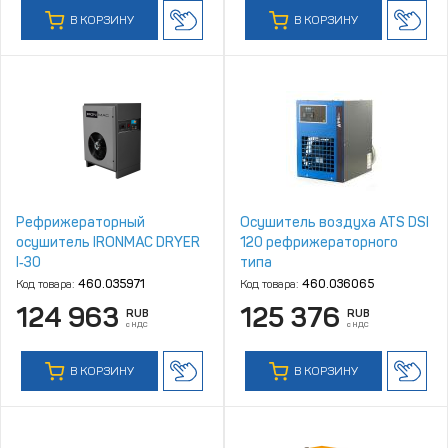
В КОРЗИНУ
В КОРЗИНУ
Рефрижераторный
Осушитель воздуха ATS DSI
осушитель IRONMAC DRYER
120 рефрижераторного
I‑30
типа
Код товара:
460.035971
Код товара:
460.036065
124 963
125 376
RUB
RUB
с НДС
с НДС
В КОРЗИНУ
В КОРЗИНУ