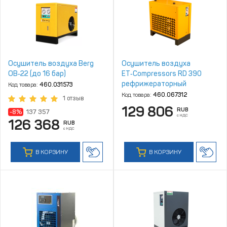
Осушитель воздуха Berg
Осушитель воздуха
ОВ‑22 (до 16 бар)
ET‑Compressors RD 390
рефрижераторный
Код товара:
460.031573
Код товара:
460.067312
1 отзыв
129 806
RUB
-8%
137 357
с НДС
126 368
RUB
с НДС
В КОРЗИНУ
В КОРЗИНУ