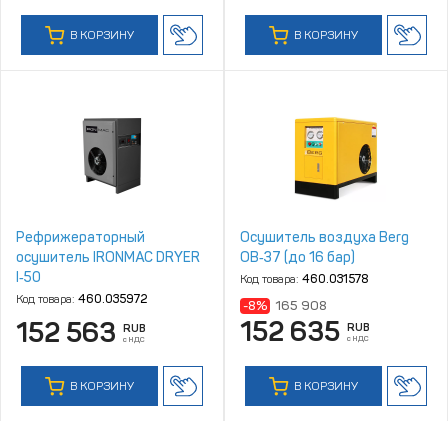
В КОРЗИНУ
В КОРЗИНУ
Рефрижераторный
Осушитель воздуха Berg
осушитель IRONMAC DRYER
ОВ‑37 (до 16 бар)
I‑50
Код товара:
460.031578
Код товара:
460.035972
-8%
165 908
152 635
152 563
RUB
RUB
с НДС
с НДС
В КОРЗИНУ
В КОРЗИНУ