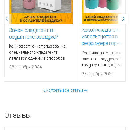
Какой хладагент
Зачем хладагент в
используется в
осушителе воздуха?
рефрижераторных
Как известно, использование
осушителях воздух
специального хладагента
Рефрижераторные осуш
является одним из способов
сжатого воздуха работа
осушения сжатого воздуха из
тому же принципу, что и
28 декабря 2024
компрессора. Но как именно это
холодильные установки.
27 декабря 2024
все должно работать?
значит, что в системе
используется специаль
хладагент.
Смотреть все статьи →
Отзывы