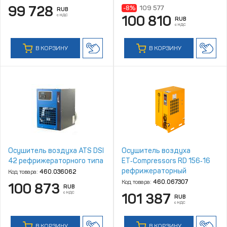
99 728
-8%
109 577
RUB
с НДС
100 810
RUB
с НДС
В КОРЗИНУ
В КОРЗИНУ
Осушитель воздуха ATS DSI
Осушитель воздуха
42 рефрижераторного типа
ET‑Compressors RD 156‑16
рефрижераторный
Код товара:
460.036062
Код товара:
460.067307
100 873
RUB
с НДС
101 387
RUB
с НДС
В КОРЗИНУ
В КОРЗИНУ