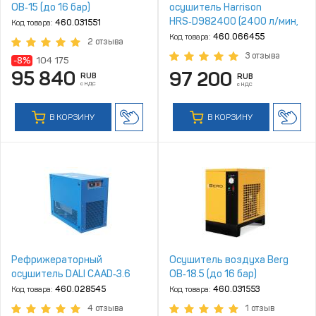
ОВ‑15 (до 16 бар)
осушитель Harrison
HRS‑D982400 (2400 л/мин,
Код товара:
460.031551
4‑16 бар)
Код товара:
460.066455
2 отзыва
3 отзыва
-8%
104 175
95 840
97 200
RUB
RUB
с НДС
с НДС
В КОРЗИНУ
В КОРЗИНУ
Рефрижераторный
Осушитель воздуха Berg
осушитель DALI CAAD‑3.6
ОВ‑18.5 (до 16 бар)
Код товара:
460.028545
Код товара:
460.031553
4 отзыва
1 отзыв