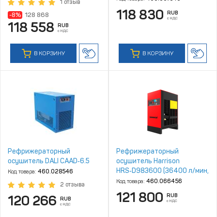
1 отзыв
118 830
RUB
-8%
128 868
с НДС
118 558
RUB
с НДС
В КОРЗИНУ
В КОРЗИНУ
Рефрижераторный
Рефрижераторный
осушитель DALI CAAD‑6.5
осушитель Harrison
HRS‑D983600 (36400 л/мин,
Код товара:
460.028546
4‑16 бар)
Код товара:
460.066456
2 отзыва
121 800
RUB
120 266
RUB
с НДС
с НДС