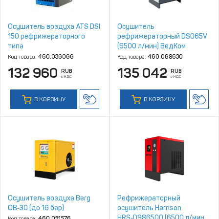
Осушитель воздуха ATS DSI
Осушитель
150 рефрижераторного
рефрижераторный DS065V
типа
(6500 л/мин) ВедКом
Код товара:
460.036066
Код товара:
460.068630
132 960
135 042
RUB
RUB
с НДС
с НДС
В КОРЗИНУ
В КОРЗИНУ
Осушитель воздуха Berg
Рефрижераторный
ОВ‑30 (до 16 бар)
осушитель Harrison
HRS‑D986500 (6500 л/мин,
Код товара:
460.031576