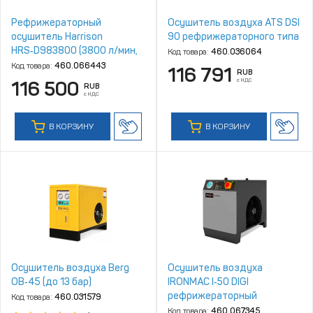
Рефрижераторный
Осушитель воздуха ATS DSI
осушитель Harrison
90 рефрижераторного типа
HRS‑D983800 (3800 л/мин,
Код товара:
460.036064
4‑10 бар)
Код товара:
460.066443
116 791
RUB
с НДС
116 500
RUB
с НДС
В КОРЗИНУ
В КОРЗИНУ
Осушитель воздуха Berg
Осушитель воздуха
ОВ‑45 (до 13 бар)
IRONMAC I‑50 DIGI
рефрижераторный
Код товара:
460.031579
Код товара:
460.067345