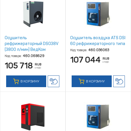
Осушитель
Осушитель воздуха ATS DSI
рефрижераторный DS038V
60 рефрижераторного типа
(3800 л/мин) ВедКом
Код товара:
460.036063
Код товара:
460.068629
107 044
RUB
с НДС
105 718
RUB
с НДС
В КОРЗИНУ
В КОРЗИНУ