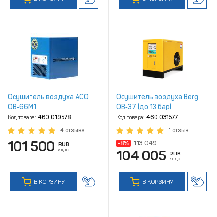
Осушитель воздуха АСО
Осушитель воздуха Berg
ОВ‑66М1
ОВ‑37 (до 13 бар)
Код товара:
460.019578
Код товара:
460.031577
4 отзыва
1 отзыв
101 500
-8%
113 049
RUB
с НДС
104 005
RUB
с НДС
В КОРЗИНУ
В КОРЗИНУ