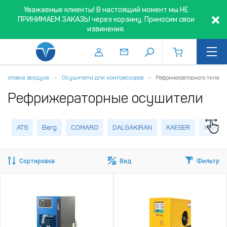
Уважаемые клиенты! В настоящий момент мы НЕ
ПРИНИМАЕМ ЗАКАЗЫ через корзину. Приносим свои
извинения.
одготовка воздуха
Осушители для компрессоров
Рефрижераторного типа
Рефрижераторные осушители
ATS
Berg
COMARO
DALGAKIRAN
KAESER
KRAFT
Сортировка
Вид
Фильтр