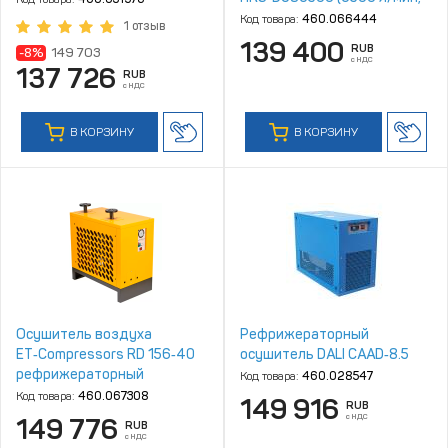
4‑10 бар)
Код товара:
460.066444
1 отзыв
139 400
RUB
-8%
149 703
с НДС
137 726
RUB
с НДС
В КОРЗИНУ
В КОРЗИНУ
Осушитель воздуха
Рефрижераторный
ET‑Compressors RD 156‑40
осушитель DALI CAAD‑8.5
рефрижераторный
Код товара:
460.028547
Код товара:
460.067308
149 916
RUB
с НДС
149 776
RUB
с НДС