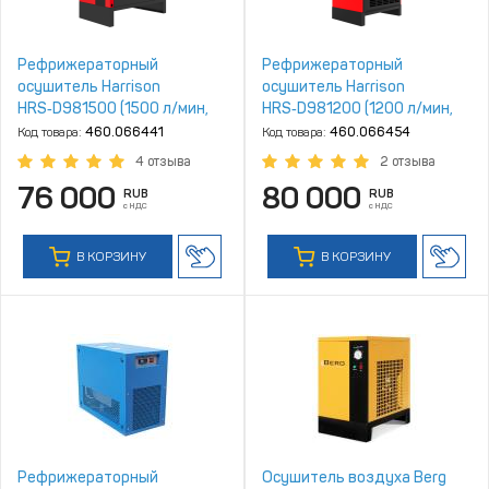
Рефрижераторный
Рефрижераторный
осушитель Harrison
осушитель Harrison
HRS‑D981500 (1500 л/мин,
HRS‑D981200 (1200 л/мин,
4‑10 бар)
4‑16 бар)
Код товара:
460.066441
Код товара:
460.066454
4 отзыва
2 отзыва
76 000
80 000
RUB
RUB
с НДС
с НДС
В КОРЗИНУ
В КОРЗИНУ
Рефрижераторный
Осушитель воздуха Berg