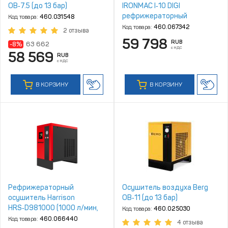
ОВ‑7.5 (до 13 бар)
IRONMAC I‑10 DIGI
рефрижераторный
Код товара:
460.031548
Код товара:
460.067342
2 отзыва
59 798
RUB
-8%
63 662
с НДС
58 569
RUB
с НДС
В КОРЗИНУ
В КОРЗИНУ
Рефрижераторный
Осушитель воздуха Berg
осушитель Harrison
ОВ‑11 (до 13 бар)
HRS‑D981000 (1000 л/мин,
Код товара:
460.025030
4‑10 бар)
Код товара:
460.066440
4 отзыва