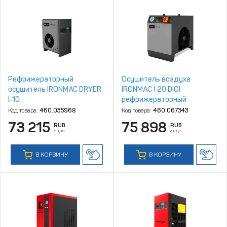
Рефрижераторный
Осушитель воздуха
осушитель IRONMAC DRYER
IRONMAC I‑20 DIGI
I‑10
рефрижераторный
Код товара:
460.035968
Код товара:
460.067343
73 215
75 898
RUB
RUB
с НДС
с НДС
В КОРЗИНУ
В КОРЗИНУ