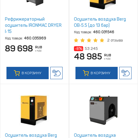
Рефрижераторный
Осушитель воздуха Berg
осушитель IRONMAC DRYER
ОВ‑5.5 (до 13 бар)
I‑15
Код товара:
460.031546
Код товара:
460.035969
2 отзыва
89 698
RUB
-8%
53 245
с НДС
48 985
RUB
с НДС
В КОРЗИНУ
В КОРЗИНУ
Осушитель воздуха Berg
Осушитель воздуха