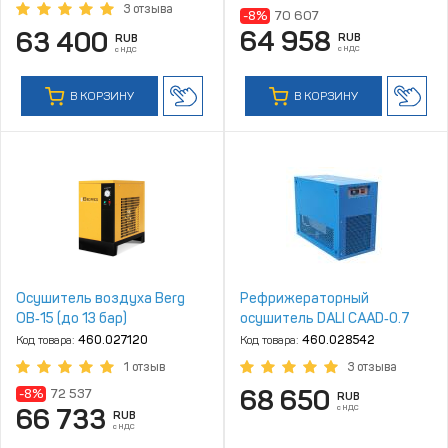
3 отзыва
-8%
70 607
64 958
63 400
RUB
RUB
с НДС
с НДС
В КОРЗИНУ
В КОРЗИНУ
Осушитель воздуха Berg
Рефрижераторный
ОВ‑15 (до 13 бар)
осушитель DALI CAAD‑0.7
Код товара:
460.027120
Код товара:
460.028542
1 отзыв
3 отзыва
68 650
-8%
72 537
RUB
с НДС
66 733
RUB
с НДС