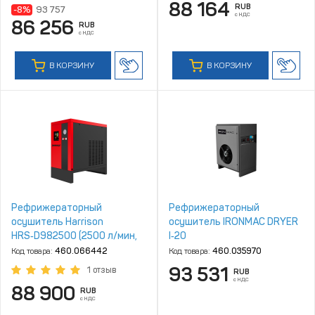
88 164
RUB
-8%
93 757
с НДС
86 256
RUB
с НДС
В КОРЗИНУ
В КОРЗИНУ
Рефрижераторный
Рефрижераторный
осушитель Harrison
осушитель IRONMAC DRYER
HRS‑D982500 (2500 л/мин,
I‑20
4‑10 бар)
Код товара:
460.066442
Код товара:
460.035970
93 531
1 отзыв
RUB
с НДС
88 900
RUB
с НДС