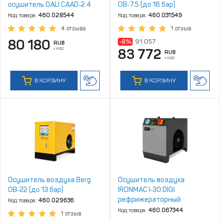
осушитель DALI CAAD‑2.4
ОВ‑7.5 (до 16 бар)
Код товара:
460.028544
Код товара:
460.031549
4 отзыва
1 отзыв
80 180
-8%
91 057
RUB
с НДС
83 772
RUB
с НДС
В КОРЗИНУ
В КОРЗИНУ
Осушитель воздуха Berg
Осушитель воздуха
ОВ‑22 (до 13 бар)
IRONMAC I‑30 DIGI
рефрижераторный
Код товара:
460.029636
Код товара:
460.067344
1 отзыв