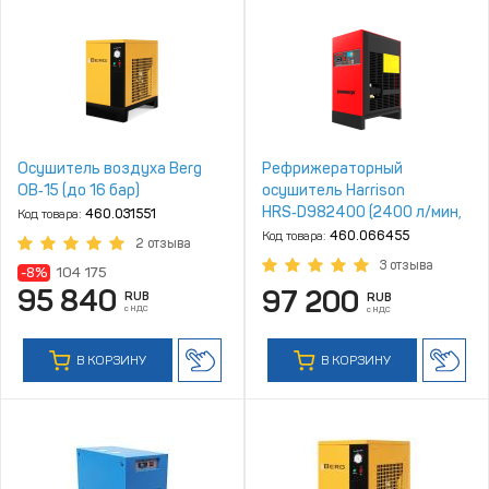
Осушитель воздуха Berg
Рефрижераторный
ОВ‑15 (до 16 бар)
осушитель Harrison
HRS‑D982400 (2400 л/мин,
Код товара:
460.031551
4‑16 бар)
Код товара:
460.066455
2 отзыва
3 отзыва
-8%
104 175
95 840
97 200
RUB
RUB
с НДС
с НДС
В КОРЗИНУ
В КОРЗИНУ