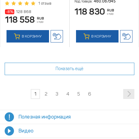
Код товара:
460.067345
1 отзыв
118 830
RUB
-8%
128 868
с НДС
118 558
RUB
с НДС
В КОРЗИНУ
В КОРЗИНУ
Показать ещё
1
2
3
4
5
6
Полезная информация
Видео