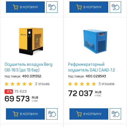
В КОРЗИНУ
В КОРЗИНУ
Осушитель воздуха Berg
Рефрижераторный
ОВ‑18.5 (до 13 бар)
осушитель DALI CAAD‑1.2
Код товара:
460.031552
Код товара:
460.028543
2 отзыва
5 отзывов
72 037
-8%
75 623
RUB
с НДС
69 573
RUB
с НДС
В КОРЗИНУ
В КОРЗИНУ