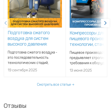
Подготовка сжатого
Компрессоры для
воздуха для систем
пищевого производс
высокого давления:
технологии, станда
принцип работы и состав
выбор
Подготовка сжатого воздуха -
Пищевое производство
это последовательность
предъявляет строгие
технологических стадий,
требования к оборудова
которые доводят воздух до
особенно к компрессора
19 сентября 2025
13 июня 2025
требуемых показателей по
которые обеспечивают 
частицам, влаге и остаточным
воздух для технологиче
углеводородам перед подачей в
процессов.
Смотреть все статьи →
магистраль 200
Отзывы