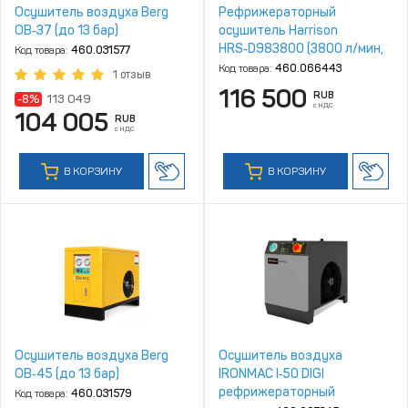
Осушитель воздуха Berg
Рефрижераторный
ОВ‑37 (до 13 бар)
осушитель Harrison
HRS‑D983800 (3800 л/мин,
Код товара:
460.031577
4‑10 бар)
Код товара:
460.066443
1 отзыв
116 500
RUB
-8%
113 049
с НДС
104 005
RUB
с НДС
В КОРЗИНУ
В КОРЗИНУ
Осушитель воздуха Berg
Осушитель воздуха
ОВ‑45 (до 13 бар)
IRONMAC I‑50 DIGI
рефрижераторный
Код товара:
460.031579