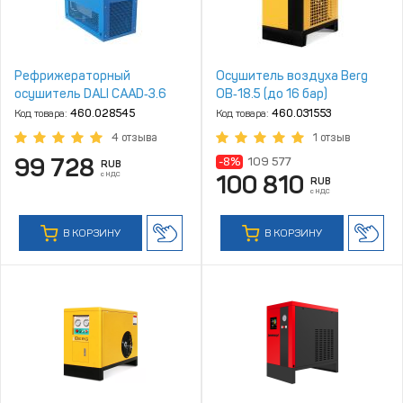
Рефрижераторный
Осушитель воздуха Berg
осушитель DALI CAAD‑3.6
ОВ‑18.5 (до 16 бар)
Код товара:
460.028545
Код товара:
460.031553
4 отзыва
1 отзыв
99 728
-8%
109 577
RUB
с НДС
100 810
RUB
с НДС
В КОРЗИНУ
В КОРЗИНУ