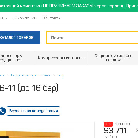
астоящий момент мы НЕ ПРИНИМАЕМ ЗАКАЗЫ через корзину. Прино
ия
О компании
Контакты
КАТАЛОГ ТОВАРОВ
омпрессоры
Осушители сжатого
Компрессоры винтовые
воздушные
воздуха
ов
Рефрижераторного типа
Berg
-11 (до 16 бар)
Бесплатная консультация
-8%
101 860
93 711
за 1 шт.