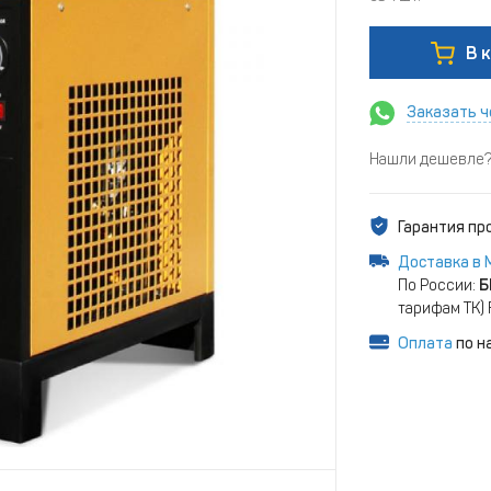
В 
Заказать ч
Нашли дешевле? 
Гарантия п
Доставка в 
По России:
Б
тарифам ТК)
Оплата
по н