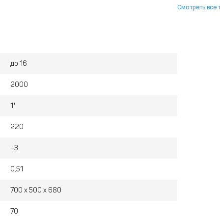
Смотреть все 
до 16
2000
1"
220
+3
0,51
700 x 500 x 680
70