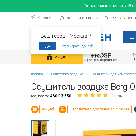
Уважаемые клиенты! В н
Москва
Доставка и оплата
Сервис и гарант
Ваш город -
Москва ?
Нет, выбрать другой
Да
К
Акции
Главная
Подготовка воздуха
Осушители для компрессор
Осушитель воздуха Berg ОВ
Код товара:
460.031550
1 отзыв
Акция!
Бесплатная доставка по Москве