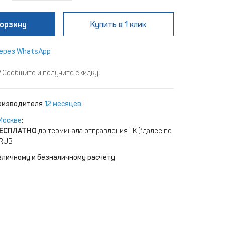
корзину
Купить
в 1 клик
ерез WhatsApp
Сообщите и получите скидку!
роизводителя
12 месяцев
Москве
:
ЕСПЛАТНО
до терминала отправления ТК (*далее по
 RUB
аличному и безналичному расчету