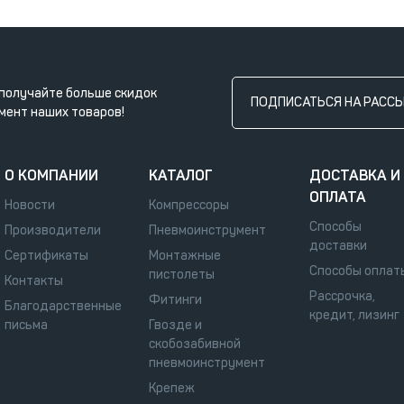
получайте больше скидок
ПОДПИСАТЬСЯ НА РАСС
мент наших товаров!
О КОМПАНИИ
КАТАЛОГ
ДОСТАВКА И
ОПЛАТА
Новости
Компрессоры
Способы
Производители
Пневмоинструмент
доставки
Сертификаты
Монтажные
Способы оплат
пистолеты
Контакты
Рассрочка,
Фитинги
Благодарственные
кредит, лизинг
письма
Гвозде и
скобозабивной
пневмоинструмент
Крепеж