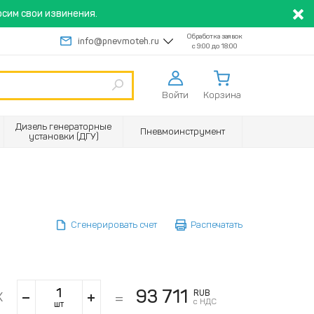
сим свои извинения.
Обработка заявок
info@pnevmoteh.ru
с 9:00 до 18:00
Войти
Корзина
Дизель генераторные
Пневмоинструмент
установки (ДГУ)
Сгенерировать счет
Распечатать
93 711
RUB
с НДС
шт