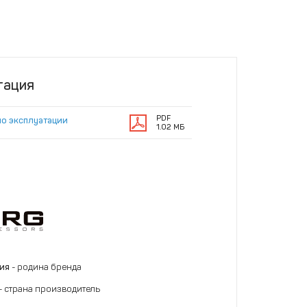
тация
PDF
по эксплуатации
1.02 МБ
ния
- родина бренда
- страна производитель