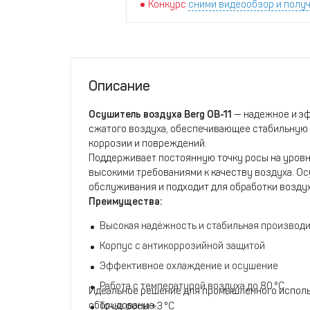
Конкурс
сними видеообзор и получ
Описание
Осушитель воздуха Berg ОВ-11
— надежное и эф
сжатого воздуха, обеспечивающее стабильную 
коррозии и повреждений.
Поддерживает постоянную точку росы на уровне
высокими требованиями к качеству воздуха. Ос
обслуживания и подходит для обработки воздух
Преимущества:
Высокая надёжность и стабильная производ
Корпус с антикоррозийной защитой
Эффективное охлаждение и осушение
Работа с температурой воздуха до 80 °C
Идеальное решение для промышленного использ
оборудование.
Точка росы +3 °C