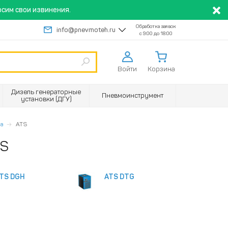
сим свои извинения.
Обработка заявок
info@pnevmoteh.ru
с 9:00 до 18:00
Войти
Корзина
Дизель генераторные
Пневмоинструмент
установки (ДГУ)
па
ATS
TS
TS DGH
ATS DTG