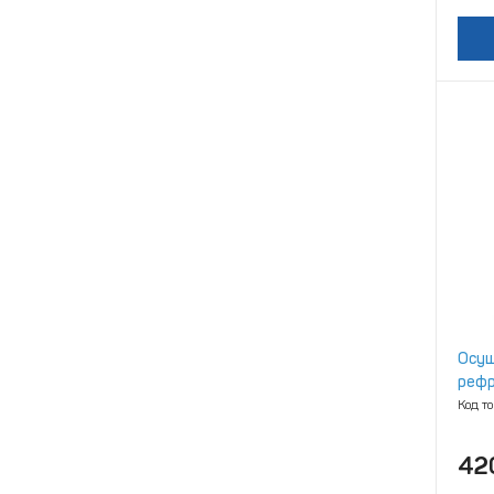
Осуш
рефр
Код т
42