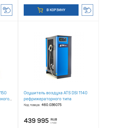
В КОРЗИНУ
 150
Осушитель воздуха ATS DSI 1140
окого
рефрижераторного типа
Код товара:
460.036075
439 995
RUB
с НДС