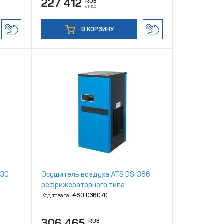
227 412
RUB
с НДС
В КОРЗИНУ
330
Осушитель воздуха ATS DSI 366
рефрижераторного типа
Код товара:
460.036070
306 465
RUB