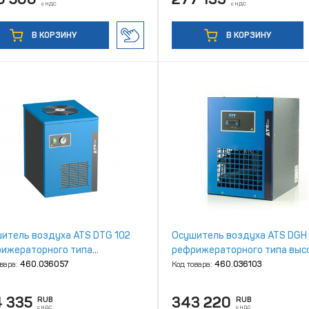
с НДС
с НДС
В КОРЗИНУ
В КОРЗИНУ
итель воздуха ATS DTG 102
Осушитель воздуха ATS DGH
ижераторного типа
рефрижераторного типа выс
котемпературный
давления
овара:
460.036057
Код товара:
460.036103
4 335
343 220
RUB
RUB
с НДС
с НДС