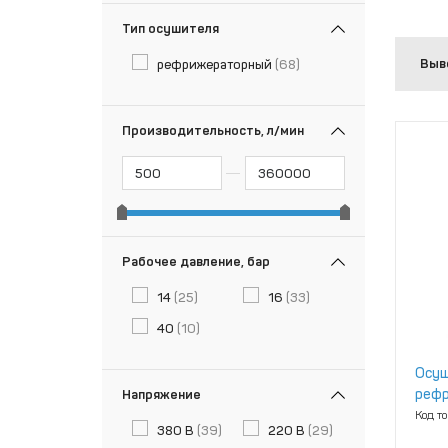
Тип осушителя
Выв
рефрижераторный
(68)
Производительность, л/мин
Рабочее давление, бар
14
(25)
16
(33)
40
(10)
Осуш
рефр
Напряжение
Код т
380 В
(39)
220 В
(29)