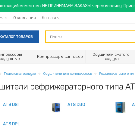
астоящий момент мы НЕ ПРИНИМАЕМ ЗАКАЗЫ через корзину. Прино
ия
О компании
Контакты
КАТАЛОГ ТОВАРОВ
омпрессоры
Осушители сжатого
Компрессоры винтовые
воздушные
воздуха
Подготовка воздуха
Осушители для компрессоров
Рефрижераторного ти
шители рефрижераторного типа A
ATS DSI
ATS DGO
A
ATS DPL