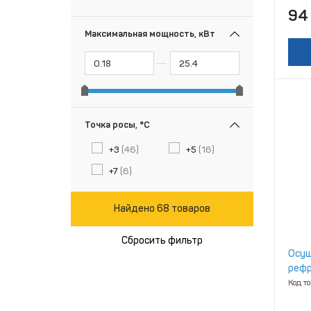
94
Максимальная мощность, кВт
Точка росы, °С
+3
(46)
+5
(16)
+7
(6)
Найдено 68 товаров
Сбросить фильтр
Осуш
рефр
Код т