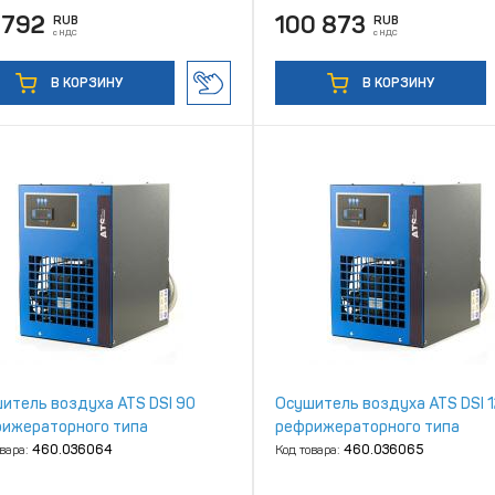
 792
100 873
RUB
RUB
с НДС
с НДС
В КОРЗИНУ
В КОРЗИНУ
итель воздуха ATS DSI 90
Осушитель воздуха ATS DSI 
ижераторного типа
рефрижераторного типа
овара:
460.036064
Код товара:
460.036065