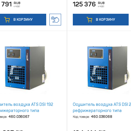
 791
125 376
RUB
RUB
с НДС
с НДС
В КОРЗИНУ
В КОРЗИНУ
итель воздуха ATS DSI 192
Осушитель воздуха ATS DSI 
ижераторного типа
рефрижераторного типа
овара:
460.036067
Код товара:
460.036068