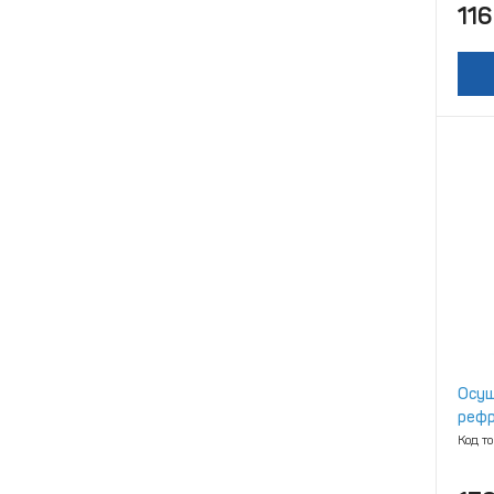
116
Осуш
рефр
Код т