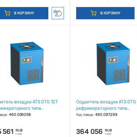
В КОРЗИНУ
В КОРЗИНУ
итель воздуха ATS DTG 127
Осушитель воздуха ATS DTG
ижераторного типа
рефрижераторного типа
котемпературный
высокотемпературный
овара:
460.036058
Код товара:
460.067299
 561
364 056
RUB
RUB
с НДС
с НДС