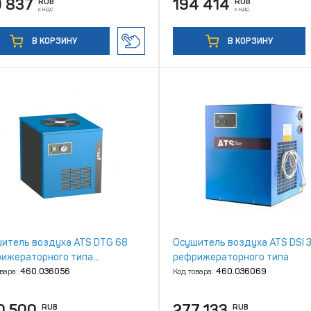
9 837
194 414
RUB
RUB
с НДС
с НДС
В КОРЗИНУ
В КОРЗИНУ
итель воздуха ATS DTG 68
Осушитель воздуха ATS DSI 
ижераторного типа
рефрижераторного типа
котемпературный
овара:
460.036056
Код товара:
460.036069
0 500
277 133
RUB
RUB