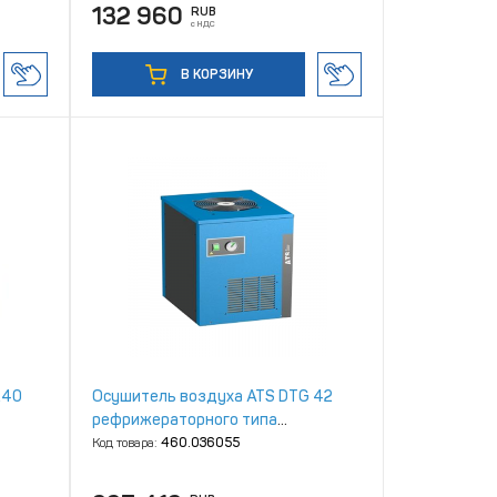
132 960
RUB
с НДС
В КОРЗИНУ
240
Осушитель воздуха ATS DTG 42
рефрижераторного типа
высокотемпературный
Код товара:
460.036055