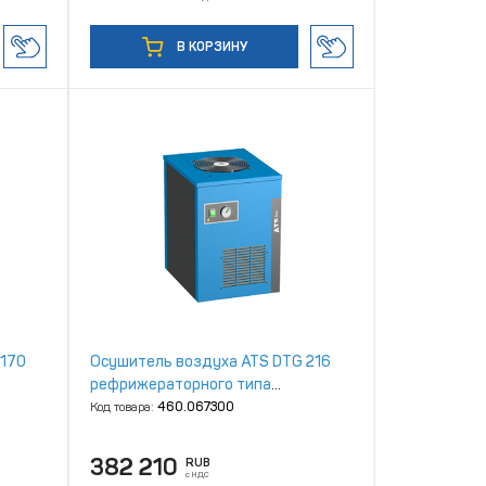
В КОРЗИНУ
 170
Осушитель воздуха ATS DTG 216
рефрижераторного типа
высокотемпературный
Код товара:
460.067300
382 210
RUB
с НДС