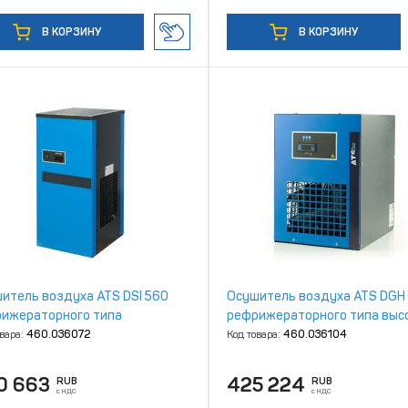
В КОРЗИНУ
В КОРЗИНУ
итель воздуха ATS DSI 560
Осушитель воздуха ATS DGH
ижераторного типа
рефрижераторного типа выс
давления
овара:
460.036072
Код товара:
460.036104
0 663
425 224
RUB
RUB
с НДС
с НДС