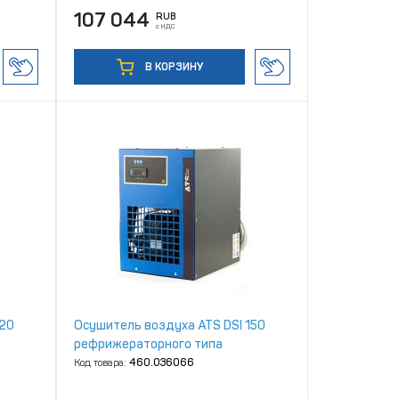
107 044
RUB
с НДС
В КОРЗИНУ
120
Осушитель воздуха ATS DSI 150
рефрижераторного типа
Код товара:
460.036066