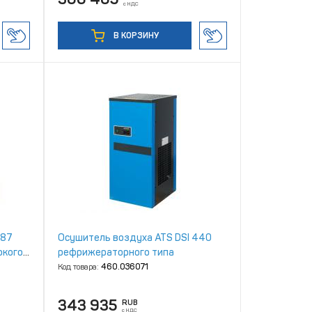
с НДС
В КОРЗИНУ
 87
Осушитель воздуха ATS DSI 440
окого
рефрижераторного типа
Код товара:
460.036071
343 935
RUB
с НДС