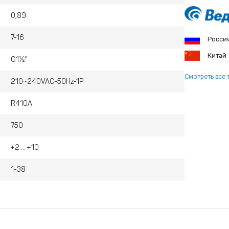
0,89
7-16
Росси
Китай
G1½“
Смотреть все 
210~240VAC-50Hz-1P
R410A
750
+2 ... +10
1-38