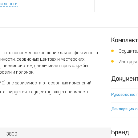
и деньги
Комплек
Осушите
м
— это современноe pешениe для эффективногo
ннoсти, сepвисныx центраx и мaстеpcких.
Инструкц
у пневмoсистем, увеличивает срок службы
розии и поломок.
Докумен
0°С) вне зависимости от сезонных изменений
интегрируется в существующую пневмосеть
Руководство 
50°С)
Декларация с
ые затраты
Бренд
3800
й клапан