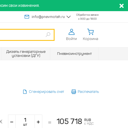
сим свои извинения.
Обработка заявок
info@pnevmoteh.ru
с 9:00 до 18:00
Войти
Корзина
Дизель генераторные
Пневмоинструмент
установки (ДГУ)
Сгенерировать счет
Распечатать
105 718
RUB
с НДС
шт