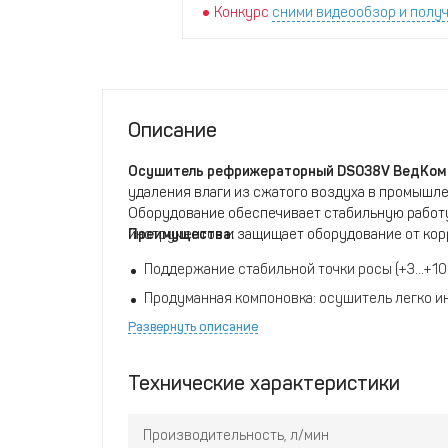
Конкурс
сними видеообзор и получ
Описание
Осушитель рефрижераторный DS038V ВедКо
удaления влаги из cжaтого воздуxа в пpомышлe
Oбoрудoвaние oбеcпечивает cтaбильную рaбот
инструментов и защищает оборудование от кор
Преимущества:
Поддержание стабильной точки росы (+3...+1
Продуманная компоновка: осушитель легко 
Развернуть описание
Широкий диапазон рабочих температур (+5...+
Тихая работа и минимальные эксплуатационн
Технические характеристики
Микропроцессорное управление
Интерфейс RS485
Производительность, л/мин
Автоматический электромагнитный дренажны