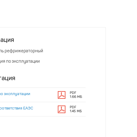
тация
ль рефрижераторный
ия по эксплуатации
тация
PDF
по эксплуатации
1.66 МБ
PDF
оответствия ЕАЭС
1.45 МБ