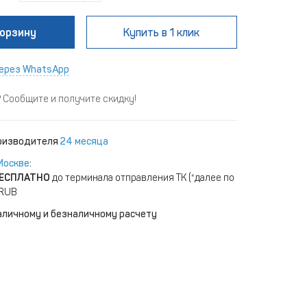
корзину
Купить
в 1 клик
ерез WhatsApp
Сообщите и получите скидку!
роизводителя
24 месяца
Москве
:
ЕСПЛАТНО
до терминала отправления ТК (*далее по
 RUB
аличному и безналичному расчету