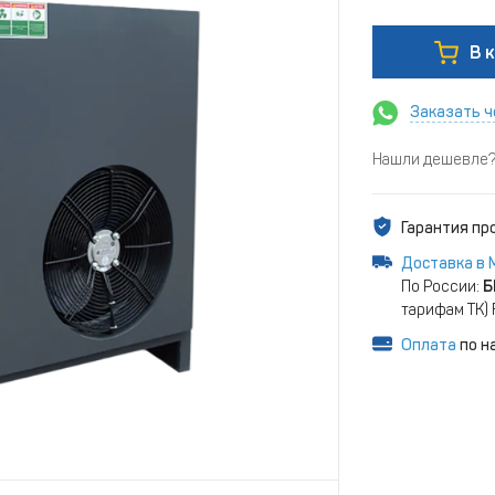
В 
Заказать ч
Нашли дешевле? 
Гарантия п
Доставка в 
По России:
Б
тарифам ТК)
Оплата
по н