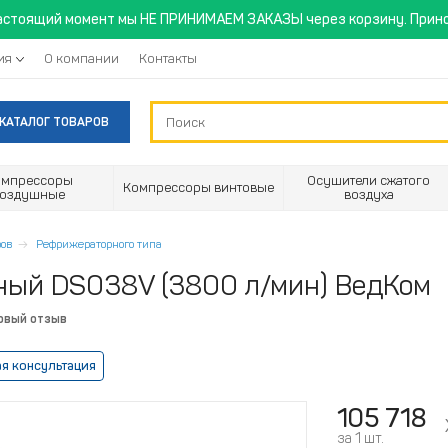
астоящий момент мы НЕ ПРИНИМАЕМ ЗАКАЗЫ через корзину. Прино
ия
О компании
Контакты
КАТАЛОГ ТОВАРОВ
омпрессоры
Осушители сжатого
Компрессоры винтовые
воздушные
воздуха
ов
Рефрижераторного типа
ый DS038V (3800 л/мин) ВедКом
рвый отзыв
я консультация
105 718
за 1 шт.