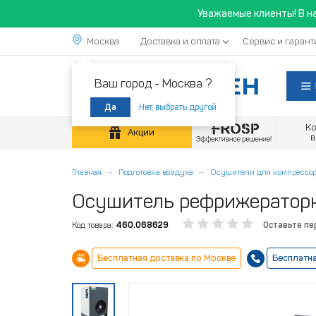
Уважаемые клиенты! В н
Москва
Доставка и оплата
Сервис и гарант
Ваш город -
Москва ?
Нет, выбрать другой
Да
К
Акции
Главная
Подготовка воздуха
Осушители для компрессор
Осушитель рефрижераторн
Код товара:
460.068629
Оставьте пе
Бесплатная доставка по Москве
Бесплатна