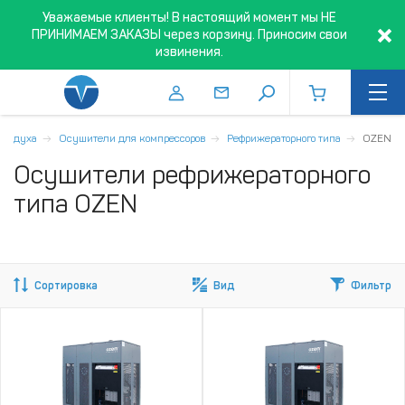
Уважаемые клиенты! В настоящий момент мы НЕ
ПРИНИМАЕМ ЗАКАЗЫ через корзину. Приносим свои
извинения.
воздуха
Осушители для компрессоров
Рефрижераторного типа
OZEN
Осушители рефрижераторного
типа OZEN
Сортировка
Вид
Фильтр