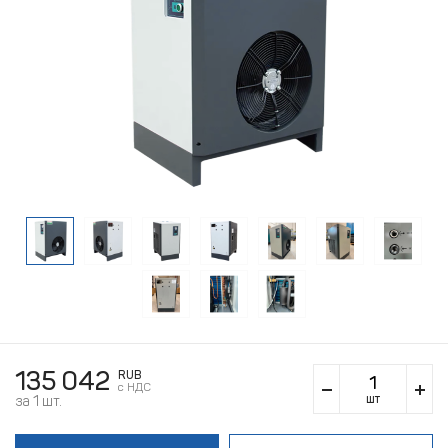
135 042
RUB
c НДС
шт
за 1 шт.