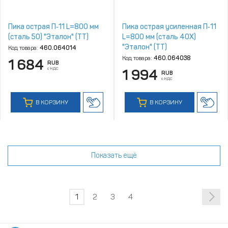
Пика острая П‑11 L=800 мм
Пика острая усиленная П‑11
(сталь 50) "Эталон" (ТТ)
L=800 мм (сталь 40Х)
"Эталон" (ТТ)
Код товара:
460.064014
Код товара:
460.064038
1 684
RUB
с НДС
1 994
RUB
с НДС
В КОРЗИНУ
В КОРЗИНУ
Показать ещё
1
2
3
4