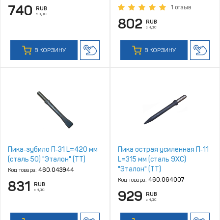
740
1 отзыв
RUB
с НДС
802
RUB
с НДС
В КОРЗИНУ
В КОРЗИНУ
Пика‑зубило П‑31 L=420 мм
Пика острая усиленная П‑11
(сталь 50) "Эталон" (ТТ)
L=315 мм (сталь 9ХС)
"Эталон" (ТТ)
Код товара:
460.043944
Код товара:
460.064007
831
RUB
с НДС
929
RUB
с НДС