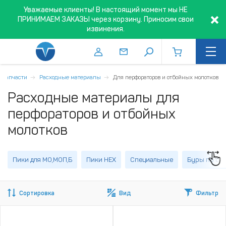
Уважаемые клиенты! В настоящий момент мы НЕ
ПРИНИМАЕМ ЗАКАЗЫ через корзину. Приносим свои
извинения.
, запчасти
Расходные материалы
Для перфораторов и отбойных молотков
Расходные материалы для
перфораторов и отбойных
молотков
Пики для МО,МОП,Б
Пики HEX
Специальные
Буры по бе
Сортировка
Вид
Фильтр