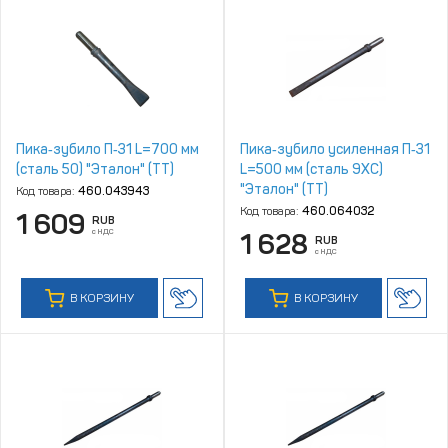
Пика‑зубило П‑31 L=700 мм
Пика‑зубило усиленная П‑31
(сталь 50) "Эталон" (ТТ)
L=500 мм (сталь 9ХС)
"Эталон" (ТТ)
Код товара:
460.043943
Код товара:
460.064032
1 609
RUB
с НДС
1 628
RUB
с НДС
В КОРЗИНУ
В КОРЗИНУ