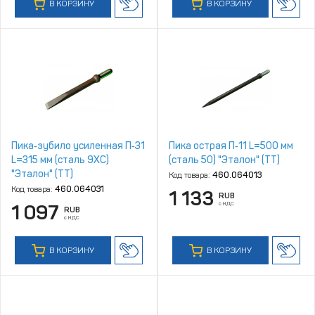
В КОРЗИНУ
В КОРЗИНУ
Пика‑зубило усиленная П‑31
Пика острая П‑11 L=500 мм
L=315 мм (сталь 9ХС)
(сталь 50) "Эталон" (ТТ)
"Эталон" (ТТ)
Код товара:
460.064013
Код товара:
460.064031
1 133
RUB
с НДС
1 097
RUB
с НДС
В КОРЗИНУ
В КОРЗИНУ