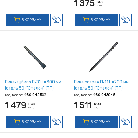
1 375
RUB
с НДС
В КОРЗИНУ
В КОРЗИНУ
Пика‑зубило П‑31 L=600 мм
Пика острая П‑11 L=700 мм
(сталь 50) "Эталон" (ТТ)
(сталь 50) "Эталон" (ТТ)
Код товара:
460.042532
Код товара:
460.043945
1 479
1 511
RUB
RUB
с НДС
с НДС
В КОРЗИНУ
В КОРЗИНУ