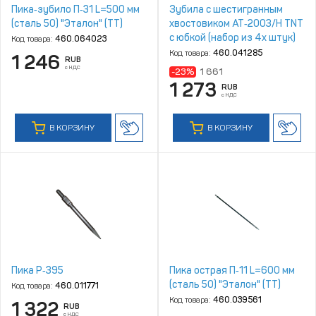
Пика‑зубило П‑31 L=500 мм
Зубила с шестигранным
(сталь 50) "Эталон" (ТТ)
хвостовиком AT‑2003/H TNT
с юбкой (набор из 4х штук)
Код товара:
460.064023
Код товара:
460.041285
1 246
RUB
с НДС
-23%
1 661
1 273
RUB
с НДС
В КОРЗИНУ
В КОРЗИНУ
Пика P‑395
Пика острая П‑11 L=600 мм
(сталь 50) "Эталон" (ТТ)
Код товара:
460.011771
Код товара:
460.039561
1 322
RUB
с НДС