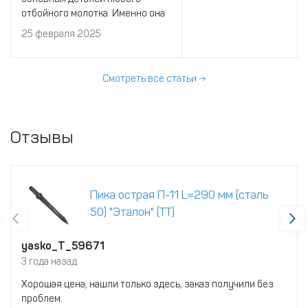
отбойного молотка. Именно она
передает вибрацию от
25 февраля 2025
инструмента на разрушаемый
материал. По этой причине
данная деталь изнашивается
Смотреть все статьи →
быстрее всего.
Отзывы
Пика острая П-11 L=290 мм (сталь
50) "Эталон" (ТТ)
yasko_T_59671
3 года назад
Хорошая цена, нашли только здесь, заказ получили без
проблем.