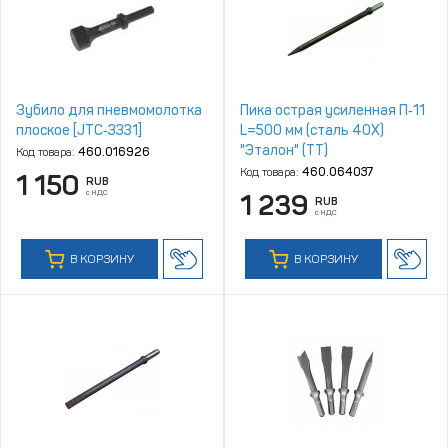
Зубило для пневмомолотка
Пика острая усиленная П‑11
плоское [JTC‑3331]
L=500 мм (сталь 40Х)
"Эталон" (ТТ)
Код товара:
460.016926
Код товара:
460.064037
1 150
RUB
с НДС
1 239
RUB
с НДС
В КОРЗИНУ
В КОРЗИНУ