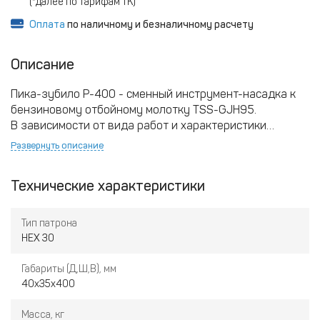
(*далее по тарифам ТК)
Оплата
по наличному и безналичному расчету
Описание
Пика-зубило P-400 - сменный инструмент-насадка к
бензиновому отбойному молотку TSS-GJH95.
В зависимости от вида работ и характеристики
материала, который необходимо разрушить, выделяют
Развернуть описание
отбойники с разными видами рабочего органа (пика-
ломик, зубило, лопатка).
Технические характеристики
Пика-зубило P-400 предназначено для вырубки
отверстий и ниш, рубки арматуры, разрушение
асфальта и мерзлого грунта, металлоконструкций.
Тип патрона
Обладает повышенной надежностью.
HEX 30
Габариты (Д,Ш,В), мм
40x35x400
Масса, кг