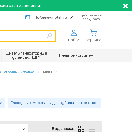
сим свои извинения.
Обработка заявок
info@pnevmoteh.ru
с 9:00 до 18:00
Войти
Корзина
Дизель генераторные
Пневмоинструмент
установки (ДГУ)
в и отбойных молотков
Пики HEX
ла
Расходные материалы для рубильных молотков
Вид списка: