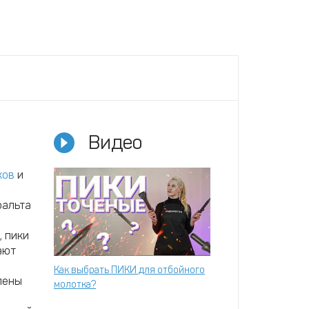
Видео
ков
и
фальта
, пики
ают
Как выбрать ПИКИ для отбойного
лены
молотка?