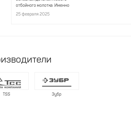
отбойного молотка. Именно
она передает вибрацию от
25 февраля 2025
инструмента на разрушаемый
материал. По этой причине
данная деталь изнашивается
быстрее всего.
изводители
TSS
Зубр