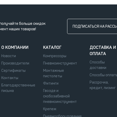
получайте больше скидок
ПОДПИСАТЬСЯ НА РАСС
мент наших товаров!
О КОМПАНИИ
КАТАЛОГ
ДОСТАВКА И
ОПЛАТА
Новости
Компрессоры
Способы
Производители
Пневмоинструмент
доставки
Сертификаты
Монтажные
Способы оплат
пистолеты
Контакты
Рассрочка,
Фитинги
Благодарственные
кредит, лизинг
письма
Гвозде и
скобозабивной
пневмоинструмент
Крепеж
Пневмооборудование