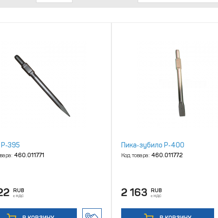
 P‑395
Пика‑зубило P‑400
овара:
460.011771
Код товара:
460.011772
22
2 163
RUB
RUB
с НДС
с НДС