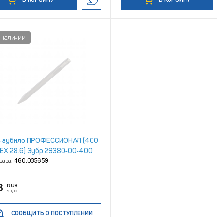
В КОРЗИНУ
В КОРЗИНУ
‑зубило ПРОФЕССИОНАЛ (400
HEX 28.6) Зубр 29380‑00‑400
овара:
460.035659
8
RUB
с НДС
СООБЩИТЬ О ПОСТУПЛЕНИИ