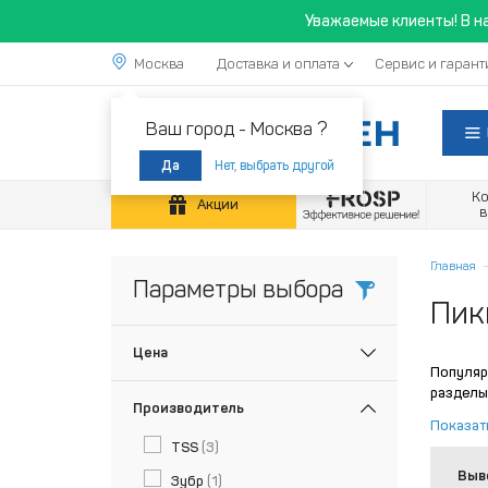
Уважаемые клиенты! В н
Москва
Доставка и оплата
Сервис и гарант
Ваш город -
Москва ?
Нет, выбрать другой
Да
К
Акции
Главная
Параметры выбора
Пик
Цена
Популяр
разделы
Производитель
Показат
TSS
(3)
Выв
Зубр
(1)