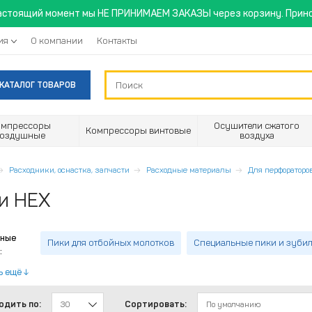
астоящий момент мы НЕ ПРИНИМАЕМ ЗАКАЗЫ через корзину. Прино
ия
О компании
Контакты
КАТАЛОГ ТОВАРОВ
омпрессоры
Осушители сжатого
Компрессоры винтовые
воздушные
воздуха
Расходники, оснастка, запчасти
Расходные материалы
Для перфораторо
и HEX
ные
Пики для отбойных молотков
Специальные пики и зуби
:
ь ещё
одить по:
Сортировать:
30
По умолчанию