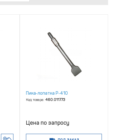
Пика‑лопатка P‑410
Код товара:
460.011773
Цена по запросу