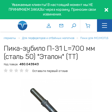
Уважаемые клиенты! В настоящий момент мы НЕ
ПРИНИМАЕМ ЗАКАЗЫ через корзину. Приносим свои
извинения.
 материалы
Для перфораторов и отбойных молотков
Пики для МО,МОП,Б
Пика-зубило П-31 L=700 мм
(сталь 50) "Эталон" (ТТ)
Код товара:
460.043943
Оставьте первый отзыв