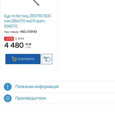
Бур по бетону ZENTRO SDS
max (38x370 мм) Projahn
838370
Код товара:
460.013143
-23%
5 844
4 480
RUB
с НДС
В КОРЗИНУ
Полезная информация
Производители