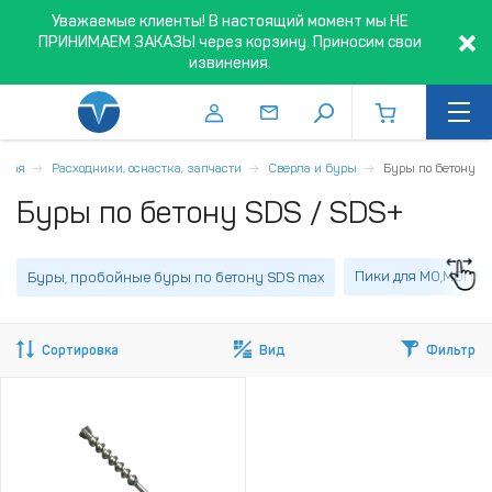
Уважаемые клиенты! В настоящий момент мы НЕ
ПРИНИМАЕМ ЗАКАЗЫ через корзину. Приносим свои
извинения.
вная
Расходники, оснастка, запчасти
Сверла и буры
Буры по бетону
Буры по бетону SDS / SDS+
Пики для МО,МОП,Б
Буры, пробойные буры по бетону SDS max
Сортировка
Вид
Фильтр