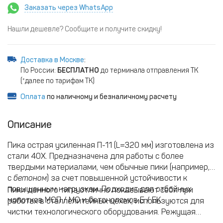
Заказать через WhatsApp
Нашли дешевле? Сообщите и получите скидку!
Доставка в Москве
:
По России:
БЕСПЛАТНО
до терминала отправления ТК
(*далее по тарифам ТК)
Оплата
по наличному и безналичному расчету
Описание
Пика острая усиленная П-11 (L=320 мм) изготовлена из
стали 40Х. Предназначена для работы с более
твердыми материалами, чем обычные пики
(например,
с
бетоном
) за счет повышенной устойчивости к
повышенным нагрузкам. Подходит для отбойных
Пики данного типа отлично показывают себя при
молотков МОП / МО и бетоноломов Б / БК.
работах в сталлелитейных цехах, используются для
чистки технологического оборудования. Режущая
часть пик даже после длительного приминения может