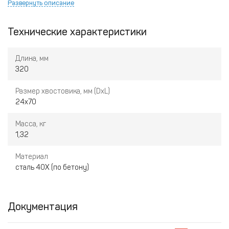
Развернуть описание
быть восстановлена, соответственно, пики можно
использовать повторно.
Технические характеристики
Длина, мм
320
Размер хвостовика, мм (DxL)
24х70
Масса, кг
1,32
Материал
сталь 40Х (по бетону)
Документация