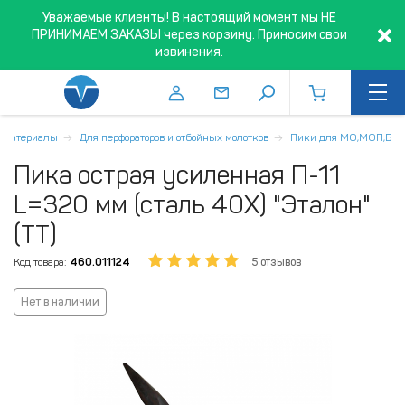
Уважаемые клиенты! В настоящий момент мы НЕ
ПРИНИМАЕМ ЗАКАЗЫ через корзину. Приносим свои
извинения.
 материалы
Для перфораторов и отбойных молотков
Пики для МО,МОП,Б
Пика острая усиленная П-11
L=320 мм (сталь 40Х) "Эталон"
(ТТ)
Код товара:
460.011124
5 отзывов
Нет в наличии