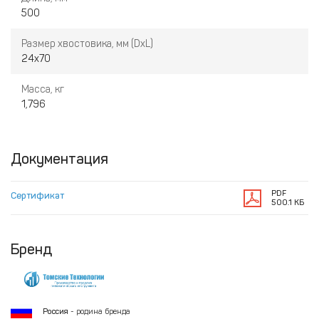
500
Размер хвостовика, мм (DxL)
24х70
Масса, кг
1,796
Документация
PDF
Сертификат
500.1 КБ
Бренд
Россия
- родина бренда