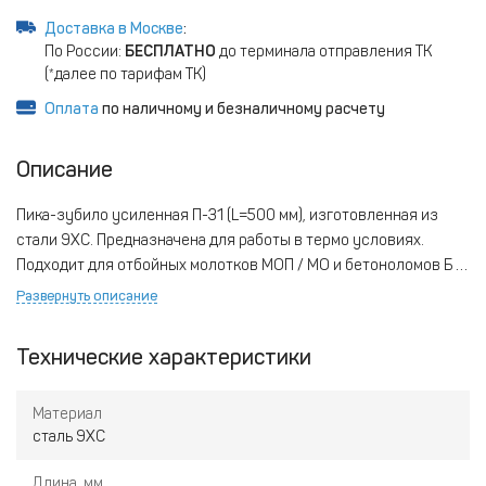
Доставка в Москве
:
По России:
БЕСПЛАТНО
до терминала отправления ТК
(*далее по тарифам ТК)
Оплата
по наличному и безналичному расчету
Описание
Пика-зубило усиленная П-31 (L=500 мм), изготовленная из
стали 9ХС. Предназначена для работы в термо условиях.
Подходит для отбойных молотков МОП / МО и бетоноломов Б /
БК.
Развернуть описание
Технические характеристики
Материал
сталь 9ХС
Длина, мм