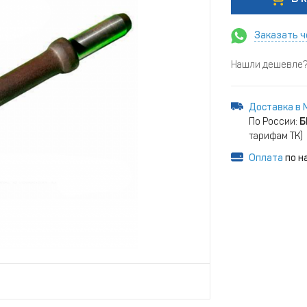
Заказать ч
Нашли дешевле? 
Доставка в 
По России:
Б
тарифам ТК)
Оплата
по н