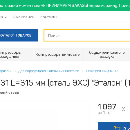
астоящий момент мы НЕ ПРИНИМАЕМ ЗАКАЗЫ через корзину. Прино
ия
О компании
Контакты
КАТАЛОГ ТОВАРОВ
омпрессоры
Осушители сжатого
Компрессоры винтовые
воздушные
воздуха
териалы
Для перфораторов и отбойных молотков
Пики для МО,МОП,Б
1 L=315 мм (сталь 9ХС) "Эталон" (
рвый отзыв
1 097
за 1 шт.
В 