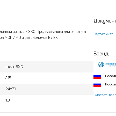
Докумен
вленная из стали 9ХС. Предназначена для работы в
Сертификат
в МОП / МО и бетоноломов Б / БК.
Бренд
сталь 9ХС
Росси
315
Росси
24х70
Смотреть все 
1,3