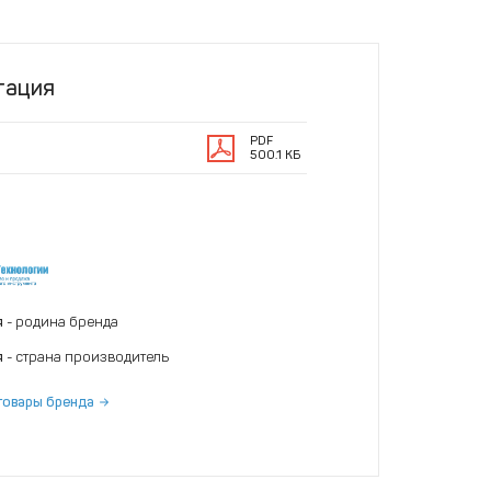
тация
PDF
500.1 КБ
я
- родина бренда
я
- страна производитель
товары бренда