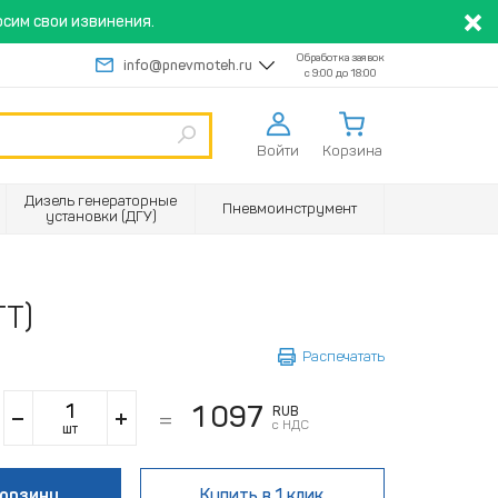
сим свои извинения.
Обработка заявок
info@pnevmoteh.ru
с 9:00 до 18:00
Войти
Корзина
Дизель генераторные
Пневмоинструмент
установки (ДГУ)
ТТ)
Распечатать
1 097
RUB
с НДС
шт
корзину
Купить
в 1 клик