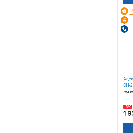
А
Адсо
ОН‑2
Код т
-8%
1 9