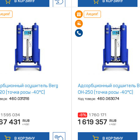
В КОРЗИНУ
В КОРЗИНУ
кция!
Акция!
рбционный осушитель Berg
Адсорбционный осушитель B
20 (точка росы ‑40°С)
ОН‑250 (точка росы ‑40°С)
овара:
460.031316
Код товара:
460.063074
1 595 034
-8%
1 760 171
67 431
1 619 357
RUB
RUB
с НДС
с НДС
В КОРЗИНУ
В КОРЗИНУ