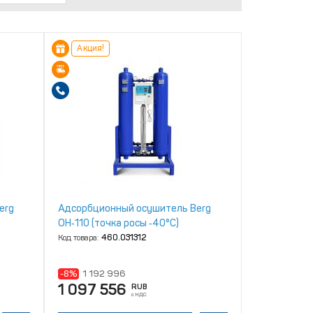
Акция!
erg
Адсорбционный осушитель Berg
ОН‑110 (точка росы ‑40°С)
Код товара:
460.031312
-8%
1 192 996
1 097 556
RUB
с НДС