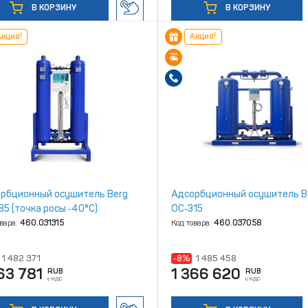
В КОРЗИНУ
В КОРЗИНУ
кция!
Акция!
рбционный осушитель Berg
Адсорбционный осушитель B
85 (точка росы ‑40°С)
ОС‑315
овара:
460.031315
Код товара:
460.037058
1 482 371
-8%
1 485 458
63 781
1 366 620
RUB
RUB
с НДС
с НДС