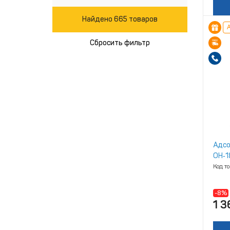
Найдено 665 товаров
А
Сбросить фильтр
Адсо
ОН‑1
Код т
-8%
1 3