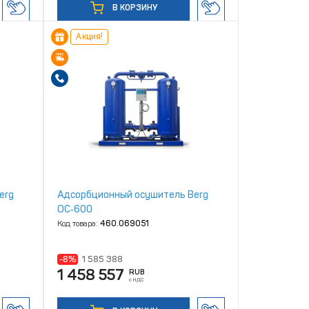
В КОРЗИНУ
Акция!
erg
Адсорбционный осушитель Berg
ОС‑600
Код товара:
460.069051
-8%
1 585 388
1 458 557
RUB
с НДС