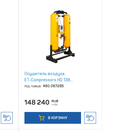
Осушитель воздуха
ET‑Compressors HD 138
адсорбционный
Код товара:
460.067285
148 240
RUB
с НДС
В КОРЗИНУ