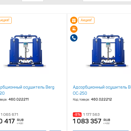
кция!
Акция!
рбционный осушитель Berg
Адсорбционный осушитель B
20
ОС‑250
овара:
460.022211
Код товара:
460.022212
1 065 671
-8%
1 177 563
0 417
1 083 357
RUB
RUB
с НДС
с НДС