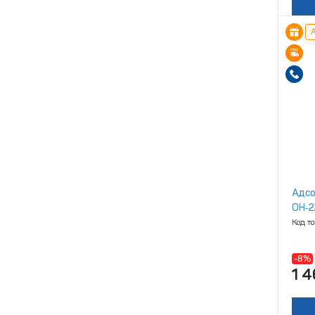
А
Адсо
ОН‑2
Код т
-8%
1 4