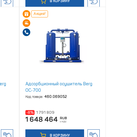
В КОРЗИНУ
Акция!
erg
Адсорбционный осушитель Berg
ОС‑700
Код товара:
460.069052
-8%
1 791 809
1 648 464
RUB
с НДС
В КОРЗИНУ