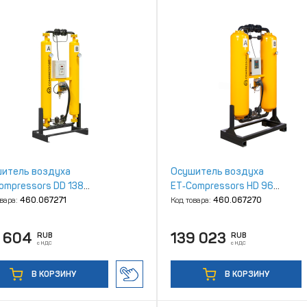
итель воздуха
Осушитель воздуха
ompressors DD 138
ET‑Compressors HD 96
рбционный
адсорбционный
овара:
460.067271
Код товара:
460.067270
0 604
139 023
RUB
RUB
с НДС
с НДС
В КОРЗИНУ
В КОРЗИНУ