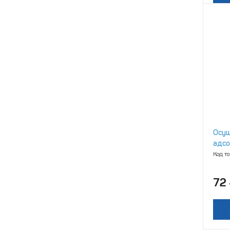
Осуш
адсо
Код т
72