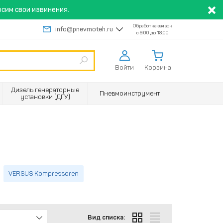
сим свои извинения.
Обработка заявок
info@pnevmoteh.ru
с 9:00 до 18:00
Войти
Корзина
Дизель генераторные
Пневмоинструмент
установки (ДГУ)
VERSUS Kompressoren
Вид списка: