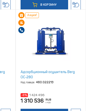
В КОРЗИНУ
Акция!
erg
Адсорбционный осушитель Berg
ОС‑280
Код товара:
460.022213
-8%
1 424 496
1 310 536
RUB
с НДС