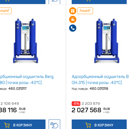
кция!
Акция!
рбционный осушитель Berg
Адсорбционный осушитель B
80 (точка росы ‑40°С)
ОН‑315 (точка росы ‑40°С)
овара:
460.031317
Код товара:
460.031318
2 106 649
-8%
2 203 879
38 116
2 027 568
RUB
RUB
с НДС
с НДС
В КОРЗИНУ
В КОРЗИНУ