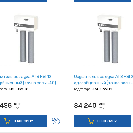
итель воздуха ATS HSI 12
Осушитель воздуха ATS HSI 
рбционный (точка росы ‑40)
адсорбционный (точка росы ‑
овара:
460.036118
Код товара:
460.036119
 436
84 240
RUB
RUB
с НДС
с НДС
В КОРЗИНУ
В КОРЗИНУ