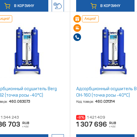
В КОРЗИНУ
В КОРЗИНУ
кция!
Акция!
рбционный осушитель Berg
Адсорбционный осушитель B
32 (точка росы ‑40°С)
ОН‑160 (точка росы ‑40°С)
овара:
460.063073
Код товара:
460.031314
1 344 243
-8%
1 421 409
36 703
1 307 696
RUB
RUB
с НДС
с НДС