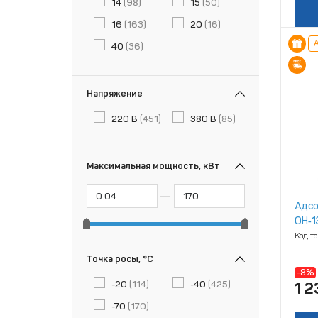
14
(98)
15
(50)
16
(163)
20
(16)
А
40
(36)
Напряжение
220 В
(451)
380 В
(85)
Максимальная мощность, кВт
Адсо
ОН‑1
Код т
Точка росы, °С
-8%
-20
(114)
-40
(425)
1 2
-70
(170)