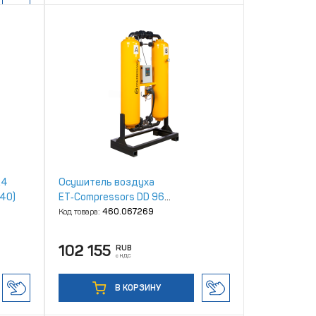
24
Осушитель воздуха
40)
ET‑Compressors DD 96
адсорбционный
Код товара:
460.067269
102 155
RUB
с НДС
В КОРЗИНУ