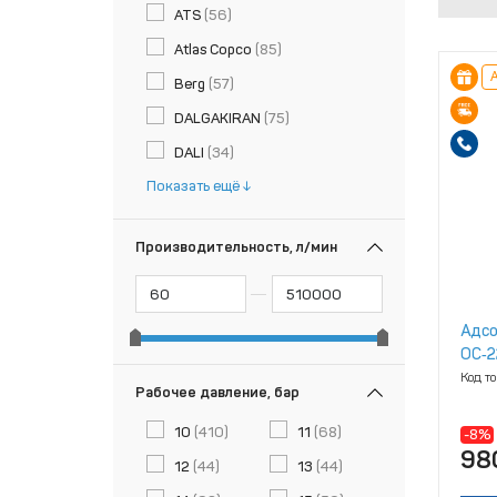
ATS
(56)
Atlas Copco
(85)
А
Berg
(57)
DALGAKIRAN
(75)
DALI
(34)
Показать ещё
Производительность, л/мин
Адсо
ОС‑2
Код т
Рабочее давление, бар
10
(410)
11
(68)
-8%
98
12
(44)
13
(44)