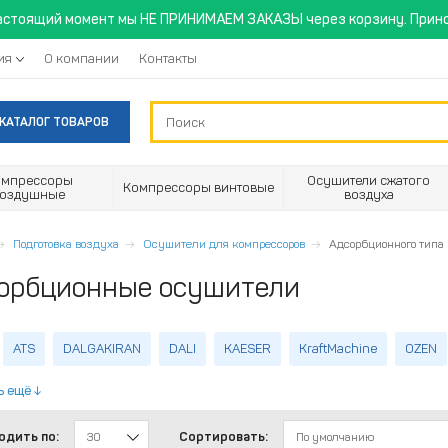
астоящий момент мы НЕ ПРИНИМАЕМ ЗАКАЗЫ через корзину. Прино
ия
О компании
Контакты
КАТАЛОГ ТОВАРОВ
омпрессоры
Осушители сжатого
Компрессоры винтовые
воздушные
воздуха
Подготовка воздуха
Осушители для компрессоров
Адсорбционного типа
орбционные осушители
ATS
DALGAKIRAN
DALI
KAESER
KraftMachine
OZEN
ь ещё
одить по:
Сортировать:
30
По умолчанию