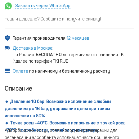
Заказать через WhatsApp
Нашли дешевле? Сообщите и получите скидку!
Гарантия производителя
12 месяцев
Доставка в Москве
:
По России:
БЕСПЛАТНО
до терминала отправления ТК
(*далее по тарифам ТК) RUB
Оплата
по наличному и безналичному расчету
Описание
🔸 Давление 10 бар. Возможно исполнение с любым
давлением до 16 бар, удорожание цены при таком
исполнении на 50%.
🔸 Точка росы -40°С. Возможно исполнение с точкой росы
-70°С, подробности уточняйте у менеджера.
Адсорбционный осушитель холодной регенерации для
регенерации адсорбента использует часть осушенного