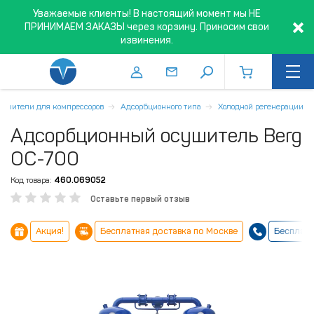
Уважаемые клиенты! В настоящий момент мы НЕ
ПРИНИМАЕМ ЗАКАЗЫ через корзину. Приносим свои
извинения.
ушители для компрессоров
Адсорбционного типа
Холодной регенерации
Адсорбционный осушитель Berg
ОС-700
Код товара:
460.069052
Оставьте первый отзыв
Акция!
Бесплатная доставка по Москве
Бесплатн