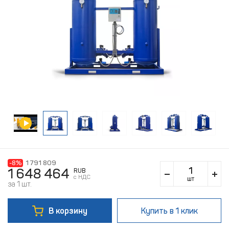
-8%
1 791 809
1 648 464
RUB
c НДС
шт
за 1 шт.
В корзину
Купить
в 1 клик