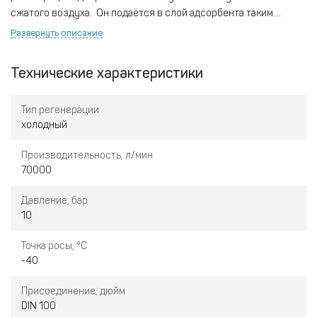
сжатого воздуха. Он подаётся в слой адсорбента таким
образом, чтобы сухой воздух поглощал накопленную в
Развернуть описание
адсорбенте влагу и уносил её с собой наружу. После
регенерации адсорбента отработанный воздух не
Технические характеристики
используется.
Тип регенерации
холодный
Производительность, л/мин
70000
Давление, бар
10
Точка росы, °С
-40
Присоединение, дюйм
DIN 100