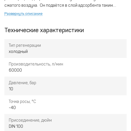
сжатого воздуха. Он подаётся в слой адсорбента таким
образом, чтобы сухой воздух поглощал накопленную в
Развернуть описание
адсорбенте влагу и уносил её с собой наружу. После
регенерации адсорбента отработанный воздух не
Технические характеристики
используется.
Тип регенерации
холодный
Производительность, л/мин
60000
Давление, бар
10
Точка росы, °С
-40
Присоединение, дюйм
DIN 100