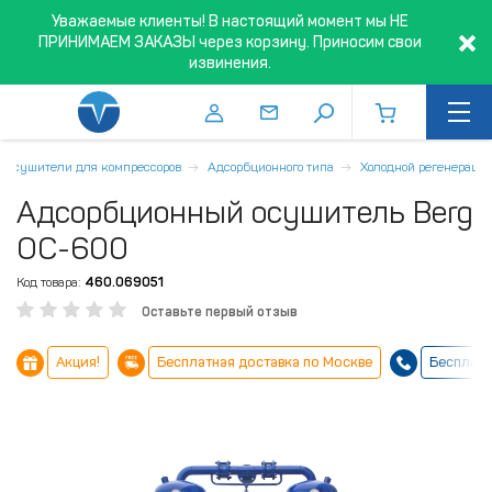
Уважаемые клиенты! В настоящий момент мы НЕ
ПРИНИМАЕМ ЗАКАЗЫ через корзину. Приносим свои
извинения.
Осушители для компрессоров
Адсорбционного типа
Холодной регенераци
Адсорбционный осушитель Berg
ОС-600
Код товара:
460.069051
Оставьте первый отзыв
Акция!
Бесплатная доставка по Москве
Бесплатн