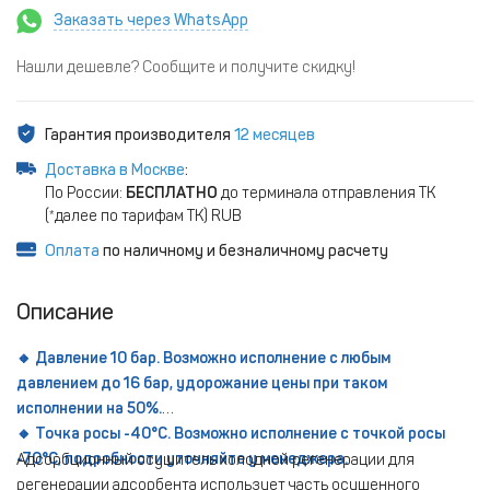
Заказать через WhatsApp
Нашли дешевле? Сообщите и получите скидку!
Гарантия производителя
12 месяцев
Доставка в Москве
:
По России:
БЕСПЛАТНО
до терминала отправления ТК
(*далее по тарифам ТК) RUB
Оплата
по наличному и безналичному расчету
Описание
🔸 Давление 10 бар. Возможно исполнение с любым
давлением до 16 бар, удорожание цены при таком
исполнении на 50%.
🔸 Точка росы -40°С. Возможно исполнение с точкой росы
-70°С, подробности уточняйте у менеджера.
Адсорбционный осушитель холодной регенерации для
регенерации адсорбента использует часть осушенного