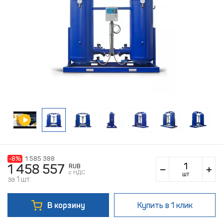
-8%
1 585 388
1 458 557
RUB
c НДС
шт
за 1 шт.
В корзину
Купить
в 1 клик