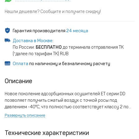
Нашли дешевле? Сообщите и получите скидку!
Гарантия производителя
24 месяца
Доставка в Москве
:
По России:
БЕСПЛАТНО
до терминала отправления ТК
(*далее по тарифам ТК) RUB
Оплата
по наличному и безналичному расчету
Описание
Новое поколение адсорбционных осушителей ET серии DD
позволяет получить сжатый воздух с точкой росы под
давлением -40⁰С, что полностью соответствует классу 2 по
стандарту DIN ISO 8573-1
Развернуть описание
Технические характеристики