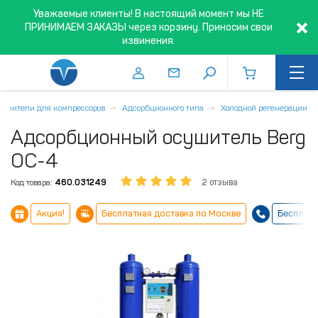
Уважаемые клиенты! В настоящий момент мы НЕ
ПРИНИМАЕМ ЗАКАЗЫ через корзину. Приносим свои
извинения.
ушители для компрессоров
Адсорбционного типа
Холодной регенерации
Адсорбционный осушитель Berg
ОС-4
Код товара:
460.031249
2 отзыва
Акция!
Бесплатная доставка по Москве
Бесплатн