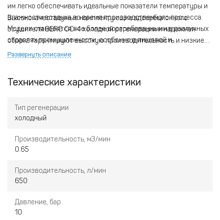
им легко обеспечивать идеальные показатели температуры и
влажности воздуха во время производственного процесса.
Высококачественные комплектующие адсорбционного
Модели становятся все более востребованными в различных
осушителя BERG ОС-4 холодной регенерации и надежная
отраслях промышленности, особенно в пищевой и
сборка гарантируют высокую производительность и низкие
медицинской.
потери давления и расхода воздуха.
Развернуть описание
Технические характеристики
Тип регенерации
холодный
Производительность, м3/мин
0.65
Производительность, л/мин
650
Давление, бар
10