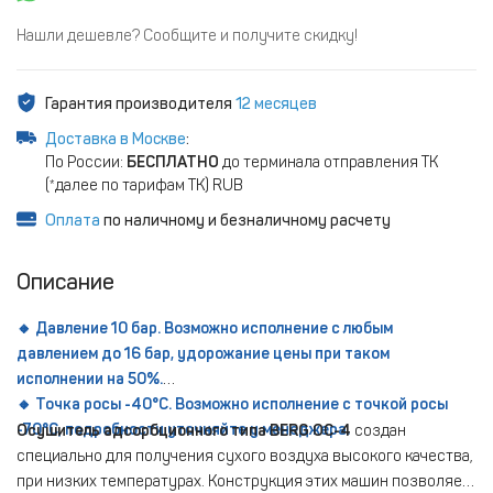
Нашли дешевле? Сообщите и получите скидку!
Гарантия производителя
12 месяцев
Доставка в Москве
:
По России:
БЕСПЛАТНО
до терминала отправления ТК
(*далее по тарифам ТК) RUB
Оплата
по наличному и безналичному расчету
Описание
🔸 Давление 10 бар. Возможно исполнение с любым
давлением до 16 бар, удорожание цены при таком
исполнении на 50%.
🔸 Точка росы -40°С. Возможно исполнение с точкой росы
-70°С, подробности уточняйте у менеджера.
Осушитель адсорбционного типа BERG ОС-4
создан
специально для получения сухого воздуха высокого качества,
при низких температурах. Конструкция этих машин позволяет