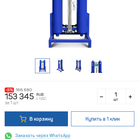
-8%
166 680
153 345
RUB
c НДС
шт
за 1 шт.
В корзину
Купить
в 1 клик
Заказать через WhatsApp