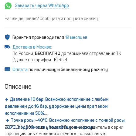
Заказать через WhatsApp
Нашли дешевле? Сообщите и получите скидку!
Гарантия производителя
12 месяцев
Доставка в Москве
:
По России:
БЕСПЛАТНО
до терминала отправления ТК
(*далее по тарифам ТК) RUB
Оплата
по наличному и безналичному расчету
Описание
🔸 Давление 10 бар. Возможно исполнение с любым
давлением до 16 бар, удорожание цены при таком
исполнении на 50%.
🔸 Точка росы -40°С. Возможно исполнение с точкой росы
-70°С, подробности уточняйте у менеджера.
BERG ОН-160 - мощный адсорбционный осушитель в серии
горячецикловых моделей от «Берг». Только самые