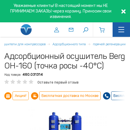
Уважаемые клиенты! В настоящий момент мы НЕ
ПРИНИМАЕМ ЗАКАЗЫ через корзину. Приносим свои
извинения.
Осушители для компрессоров
Адсорбционного типа
горячей регенерации
Адсорбционный осушитель Berg
ОН-160 (точка росы -40°С)
Код товара:
460.031314
Оставьте первый отзыв
Акция!
Бесплатная доставка по Москве
Бесплатн