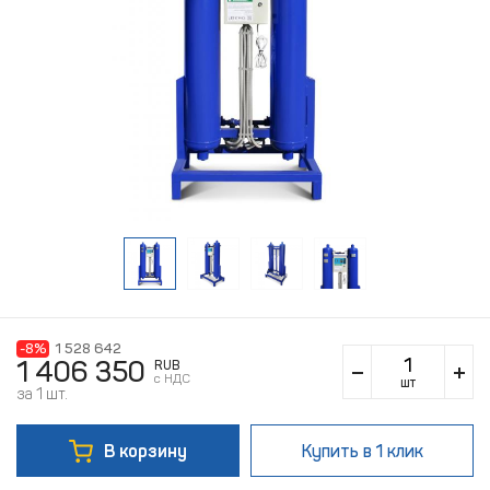
-8%
1 528 642
1 406 350
RUB
c НДС
шт
за 1 шт.
В корзину
Купить
в 1 клик