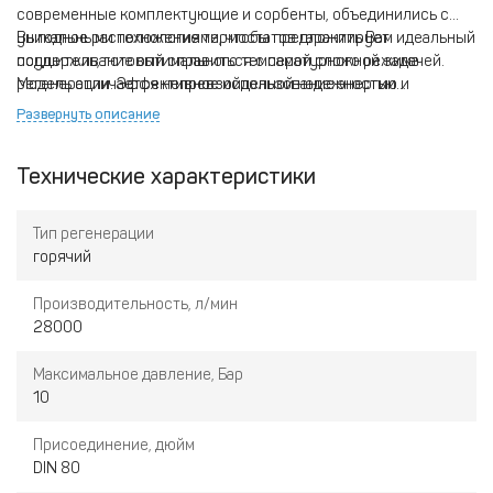
современные комплектующие и сорбенты, объединились с
уникальными технологиями, чтобы предложить Вам идеальный
Выгодное расположение термостатов гарантирует
осушитель, готовый справиться с самой сложной задачей.
поддерживание оптимального температурного режима
Модель отличается непревзойденной надежностью и
регенерации. Эффективное использование энергии
способна выдержать самый интенсивный режим
обеспечивает минимальную потерю (не более 6%)
Развернуть описание
эксплуатации.
производительности.
Технические характеристики
Тип регенерации
горячий
Производительность, л/мин
28000
Максимальное давление, Бар
10
Присоединение, дюйм
DIN 80