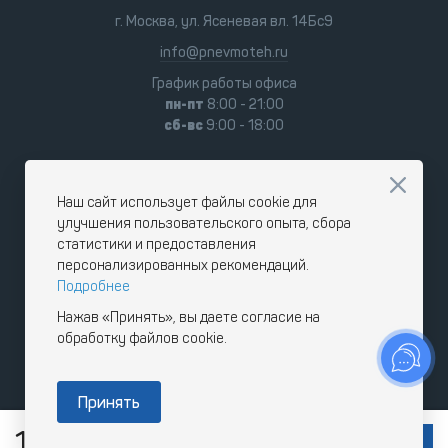
г. Москва, ул. Ясеневая вл. 14Бс9
info@pnevmoteh.ru
График работы офиса
пн-пт
8:00 - 21:00
сб-вс
9:00 - 18:00
Наш сайт использует файлы cookie для
улучшения пользовательского опыта, сбора
статистики и предоставления
персонализированных рекомендаций.
Подробнее
Нажав «Принять», вы даете согласие на
обработку файлов cookie.
Принять
1 406 350
RUB
В КОРЗИНУ
с НДС