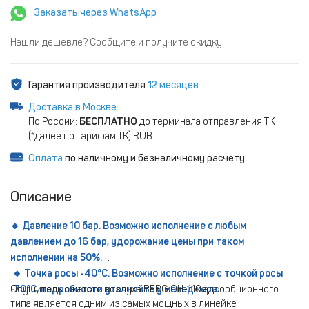
Заказать через WhatsApp
Нашли дешевле? Сообщите и получите скидку!
Гарантия производителя
12 месяцев
Доставка в Москве
:
По России:
БЕСПЛАТНО
до терминала отправления ТК
(*далее по тарифам ТК) RUB
Оплата
по наличному и безналичному расчету
Описание
🔸 Давление 10 бар. Возможно исполнение с любым
давлением до 16 бар, удорожание цены при таком
исполнении на 50%.
🔸 Точка росы -40°С. Возможно исполнение с точкой росы
-70°С, подробности уточняйте у менеджера.
Осушитель сжатого воздуха BERG ОН-110 адсорбционного
типа является одним из самых мощных в линейке