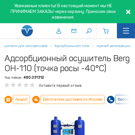
Уважаемые клиенты! В настоящий момент мы НЕ
ПРИНИМАЕМ ЗАКАЗЫ через корзину. Приносим свои
извинения.
Осушители для компрессоров
Адсорбционного типа
горячей регенерации
Адсорбционный осушитель Berg
ОН-110 (точка росы -40°С)
Код товара:
460.031312
Оставьте первый отзыв
Акция!
Бесплатная доставка по Москве
Бесплатн