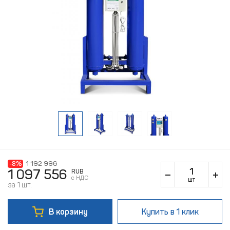
-8%
1 192 996
1 097 556
RUB
c НДС
шт
за 1 шт.
В корзину
Купить
в 1 клик