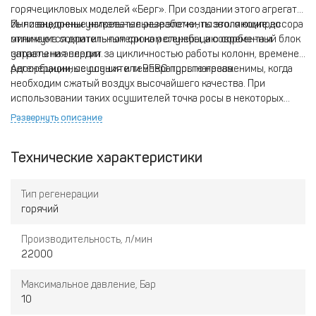
горячецикловых моделей «Берг». При создании этого агрегата
были внедрены уникальные разработки, позволяющие до
Инновационные нагревательные элементы этого компрессора
минимума сократить потери на регенерацию сорбента и
отличаются длительным сроком службы, а современный блок
затраты на энергии.
управления следит за цикличностью работы колонн, временем
регенерации, осушения и температуры нагрева.
Адсорбционные осушители BERG просто незаменимы, когда
необходим сжатый воздух высочайшего качества. При
использовании таких осушителей точка росы в некоторых
случаях может достигать минус семидесяти градусов
Развернуть описание
Цельсия. Основное применение подобные модели нашли в
пищевой, оптической и медицинской промышленности.
Технические характеристики
Тип регенерации
горячий
Производительность, л/мин
22000
Максимальное давление, Бар
10