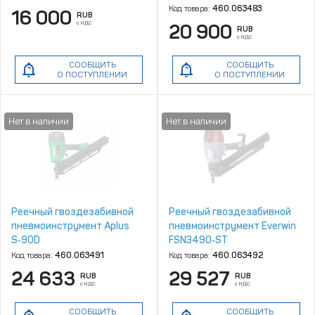
Код товара:
460.063483
16 000
RUB
с НДС
20 900
RUB
с НДС
СООБЩИТЬ
СООБЩИТЬ
О ПОСТУПЛЕНИИ
О ПОСТУПЛЕНИИ
Реечный гвоздезабивной
Реечный гвоздезабивной
пневмоинструмент Aplus
пневмоинструмент Everwin
S‑90D
FSN3490‑ST
Код товара:
460.063491
Код товара:
460.063492
24 633
29 527
RUB
RUB
с НДС
с НДС
СООБЩИТЬ
СООБЩИТЬ