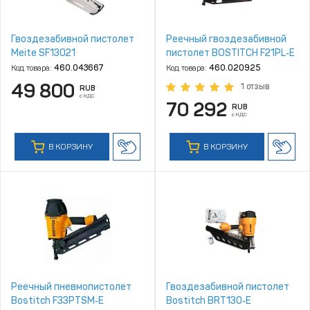
Гвоздезабивной пистолет
Реечный гвоздезабивной
Meite SF13021
пистолет BOSTITCH F21PL‑E
Код товара:
460.043667
Код товара:
460.020925
49 800
1 отзыв
RUB
с НДС
70 292
RUB
с НДС
В КОРЗИНУ
В КОРЗИНУ
Реечный пневмопистолет
Гвоздезабивной пистолет
Bostitch F33PTSM‑E
Bostitch BRT130‑E