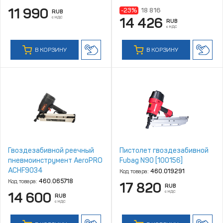
11 990
-23%
18 816
RUB
с НДС
14 426
RUB
с НДС
В КОРЗИНУ
В КОРЗИНУ
Гвоздезабивной реечный
Пистолет гвоздезабивной
пневмоинструмент AeroPRO
Fubag N90 [100156]
ACHF9034
Код товара:
460.019291
Код товара:
460.065718
17 820
RUB
с НДС
14 600
RUB
с НДС