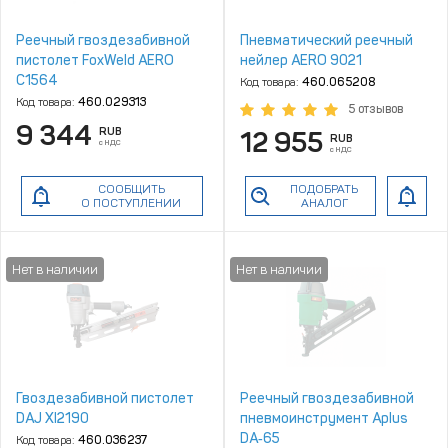
Реечный гвоздезабивной
Пневматический реечный
пистолет FoxWeld AERO
нейлер AERO 9021
C1564
Код товара:
460.065208
Код товара:
460.029313
5 отзывов
9 344
RUB
12 955
RUB
с НДС
с НДС
СООБЩИТЬ
ПОДОБРАТЬ
О ПОСТУПЛЕНИИ
АНАЛОГ
Гвоздезабивной пистолет
Реечный гвоздезабивной
DAJ XI2190
пневмоинструмент Aplus
DA‑65
Код товара:
460.036237