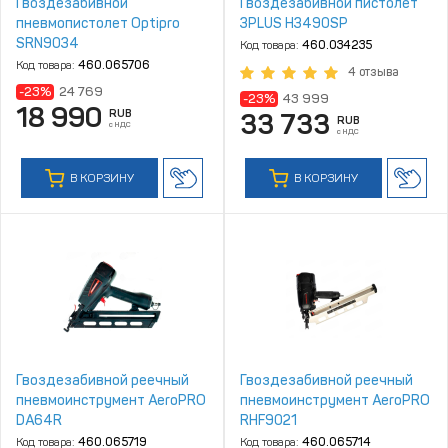
Гвоздезабивной
Гвоздезабивной пистолет
пневмопистолет Optipro
3PLUS H3490SP
SRN9034
Код товара:
460.034235
Код товара:
460.065706
4 отзыва
-23%
24 769
-23%
43 999
18 990
RUB
33 733
RUB
с НДС
с НДС
В КОРЗИНУ
В КОРЗИНУ
Гвоздезабивной реечный
Гвоздезабивной реечный
пневмоинструмент AeroPRO
пневмоинструмент AeroPRO
DA64R
RHF9021
Код товара:
460.065719
Код товара:
460.065714