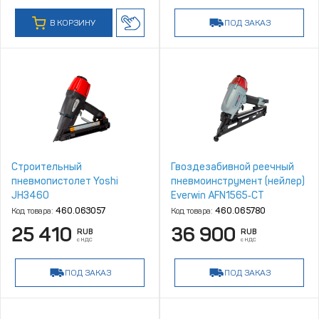
В КОРЗИНУ
ПОД ЗАКАЗ
Строительный
Гвоздезабивной реечный
пневмопистолет Yoshi
пневмоинструмент (нейлер)
JH3460
Everwin AFN1565‑CT
Код товара:
460.063057
Код товара:
460.065780
25 410
36 900
RUB
RUB
с НДС
с НДС
ПОД ЗАКАЗ
ПОД ЗАКАЗ