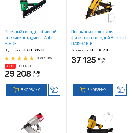
Реечный гвоздезабивной
Пневмопистолет для
пневмоинструмент Aplus
финишных гвоздей Bostitch
S‑90E
DA1564K‑E
Код товара:
460.063504
Код товара:
460.022080
37 125
4 отзыва
RUB
с НДС
-23%
38 098
29 208
RUB
с НДС
В КОРЗИНУ
В КОРЗИНУ