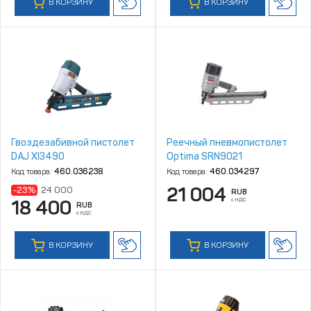
В КОРЗИНУ
В КОРЗИНУ
Гвоздезабивной пистолет
Реечный пневмопистолет
DAJ XI3490
Optima SRN9021
Код товара:
460.036238
Код товара:
460.034297
21 004
-23%
24 000
RUB
с НДС
18 400
RUB
с НДС
В КОРЗИНУ
В КОРЗИНУ