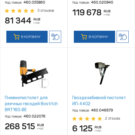
Код товара:
460.055860
Код товара:
460.020840
119 678
5 отзывов
RUB
с НДС
81 344
RUB
с НДС
В КОРЗИНУ
В КОРЗИНУ
Пневмопистолет для
Гвоздезабивной пистолет
реечных гвоздей Bostitch
ИП‑4402
BRT160‑BE
Код товара:
460.046679
Код товара:
460.022076
2 отзыва
268 515
RUB
6 125
RUB
с НДС
с НДС