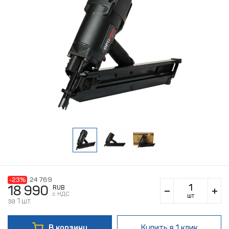
-23%
24 769
18 990
RUB
c НДС
шт
за 1 шт.
В корзину
Купить
в 1 клик