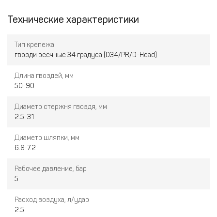
углом наклона 34° , длиной от 50 до 90 мм.
Технические характеристики
Тип крепежа
гвозди реечные 34 градуса (D34/PR/D-Head)
Длина гвоздей, мм
50-90
Диаметр стержня гвоздя, мм
2.5-31
Диаметр шляпки, мм
6.8-7.2
Рабочее давление, бар
5
Расход воздуха, л/удар
2.5