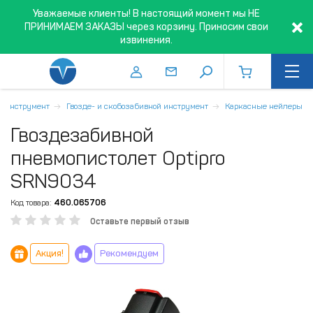
Уважаемые клиенты! В настоящий момент мы НЕ
ПРИНИМАЕМ ЗАКАЗЫ через корзину. Приносим свои
извинения.
й инструмент
Гвозде- и скобозабивной инструмент
Каркасные нейлеры
Гвоздезабивной
пневмопистолет Optipro
SRN9034
Код товара:
460.065706
Оставьте первый отзыв
Акция!
Рекомендуем