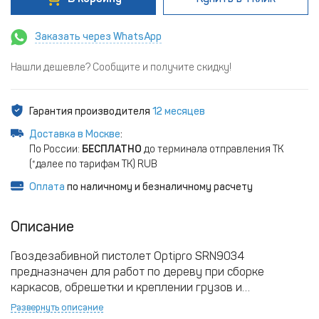
Заказать через WhatsApp
Нашли дешевле? Сообщите и получите скидку!
Гарантия производителя
12 месяцев
Доставка в Москве
:
По России:
БЕСПЛАТНО
до терминала отправления ТК
(*далее по тарифам ТК) RUB
Оплата
по наличному и безналичному расчету
Описание
Гвоздезабивной пистолет Optipro SRN9034
предназначен для работ по дереву при сборке
каркасов, обрешетки и креплении грузов и
общестроительных работ. Бьет реечными гвоздями в
Развернуть описание
бумажной обойме с D-образной шляпкой (тип D34) с