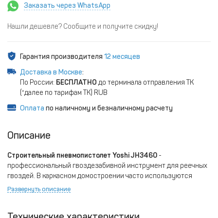
Заказать через WhatsApp
Нашли дешевле? Сообщите и получите скидку!
Гарантия производителя
12 месяцев
Доставка в Москве
:
По России:
БЕСПЛАТНО
до терминала отправления ТК
(*далее по тарифам ТК) RUB
Оплата
по наличному и безналичному расчету
Описание
Строительный пневмопистолет Yoshi JH3460
-
профессиональный гвоздезабивной инструмент для реечных
гвоздей. В каркасном домостроении часто используются
перфорированные пластины для крепления двух и более
Развернуть описание
элементов в конструкции. Благодаря особой конструкции,
инструмент позволяет крепить пластины реечным гвоздем JH
Технические характеристики
без «зацеливания». Для удобства инструмент оснащен