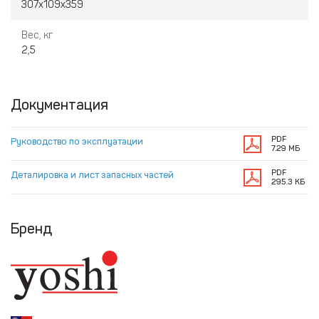
307х109х359
Вес, кг
2,5
Документация
PDF
Руководство по эксплуатации
7.29 МБ
PDF
Деталировка и лист запасных частей
295.3 КБ
Бренд