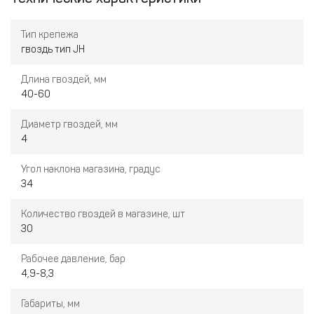
поясным крюком. Контактный предохранитель защищает от
случайного выстрела. Инструмент оснащен поворотным
Тип крепежа
дефлектором, который позволяет выбрать наиболее
гвоздь тип JH
комфортное для пользователя и окружающих направление
выхода воздуха. Пистолет отличается высокой мощностью и
Длина гвоздей, мм
отличной производительностью.
40-60
Преимущества:
Диаметр гвоздей, мм
Поясной крюк
4
Предохранитель от случайного выстрела
Поворотный дефлектор
Угол наклона магазина, градус
34
Эргономичная рукоятка
Применение:
каркасные работы, создание деревянных
Количество гвоздей в магазине, шт
конструкций, сборка щитовых панелей, временных
30
ограждений.
Рабочее давление, бар
4,9-8,3
Габариты, мм