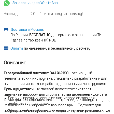
Заказать через WhatsApp
Нашли дешевле? Сообщите и получите скидку!
Доставка в Москве
:
По России:
БЕСПЛАТНО
до терминала отправления ТК
(*далее по тарифам ТК) RUB
Оплата
по наличному и безналичному расчету
Описание
Гвоздезабивной пистолет DAJ XI2190
– это мощный
пневматический инструмент, специально разработанный для
выполнения монтажных работ с деревянными конструкциями.
Применение реечных гвоздей делает этот пистолет
Преимущества:
идеальным выбором для строительства деревянных домов, а
Легкий и прочный корпус из магниевого сплава для
также для возведения таких конструкций, как подиумы, сцены,
удобства использования;
каркасы полов и обрешетка каркасов крыш. Подходит для
профессионалов, работающих на строительных площадках, где
Вращающийся переключатель для настройки режима