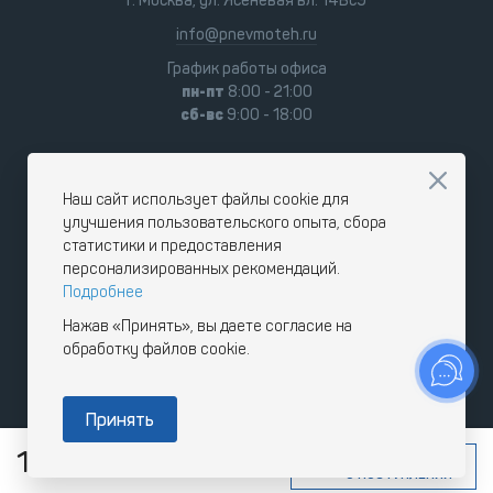
г. Москва, ул. Ясеневая вл. 14Бс9
info@pnevmoteh.ru
График работы офиса
пн-пт
8:00 - 21:00
сб-вс
9:00 - 18:00
Наш сайт использует файлы cookie для
улучшения пользовательского опыта, сбора
статистики и предоставления
персонализированных рекомендаций.
Подробнее
Нажав «Принять», вы даете согласие на
обработку файлов cookie.
Принять
16 000
RUB
СООБЩИТЬ
с НДС
О ПОСТУПЛЕНИИ