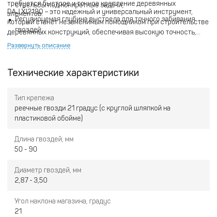
требуется быстрое и точное крепление деревянных
стрельбы под конкретные задачи;
DAJ XI2190 – это надежный и универсальный инструмент,
элементов.
Регулируемая глубина выстрела для точного забивания
который станет незаменимым помощником при строительстве
гвоздей;
деревянных конструкций, обеспечивая высокую точность,
безопасность и эффективность работы.
Блокировка для предотвращения случайных выстрелов;
Развернуть описание
Высокая скорость стрельбы для повышения
производительности.
Технические характеристики
Тип крепежа
реечные гвозди 21 градус (с круглой шляпкой на
пластиковой обойме)
Длина гвоздей, мм
50 - 90
Диаметр гвоздей, мм
2,87 - 3,50
Угол наклона магазина, градус
21