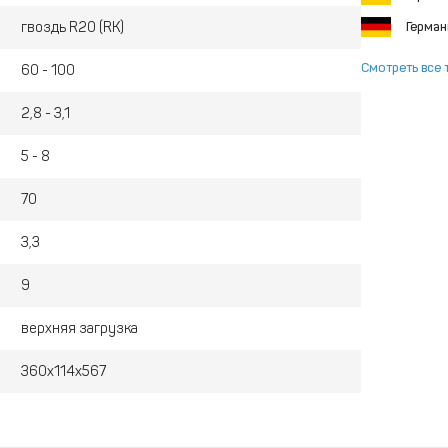
гвоздь R20 (RK)
Герма
Смотреть все 
60 - 100
2,8 - 3,1
5 - 8
70
3,3
9
верхняя загрузка
360x114x567