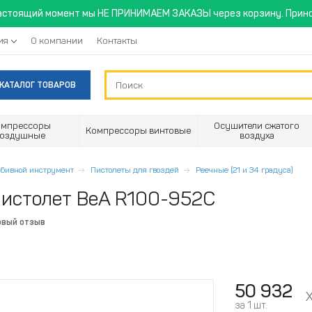
астоящий момент мы НЕ ПРИНИМАЕМ ЗАКАЗЫ через корзину. Прино
ия
О компании
Контакты
КАТАЛОГ ТОВАРОВ
омпрессоры
Осушители сжатого
Компрессоры винтовые
воздушные
воздуха
абивной инструмент
Пистолеты для гвоздей
Реечные (21 и 34 градуса)
пистолет BeA R100-952C
рвый отзыв
50 932
за 1 шт.