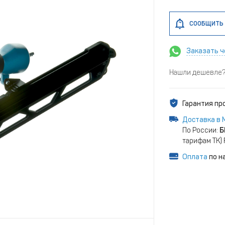
СООБЩИТЬ 
Заказать ч
Нашли дешевле? 
Гарантия п
Доставка в 
По России:
Б
тарифам ТК)
Оплата
по н