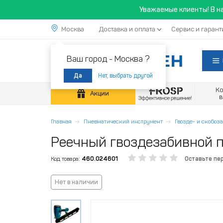
Уважаемые клиенты! В н
Москва
Доставка и оплата
Сервис и гарант
Ваш город -
Москва ?
Нет, выбрать другой
Да
К
Акции
Главная
Пневматический инструмент
Гвозде- и скобоз
Реечный гвоздезабивной 
Код товара:
460.024601
Оставьте пе
Нет в наличии