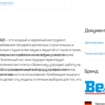
и деньги
Докумен
952C
– это мощный и надежный инструмент,
Деталировка
забивания гвоздей в различных строительных и
нным глушителем звука и защитой от пыли и грязи,
Технический 
опасное использование в любых условиях.
атор может работать с инструментом в течение
 Усиленный нос конструкции гарантирует
епления пистолета к балансиру упрощает работу на
вка направления выхлопа воздуха позволяет
2C – это идеальный выбор для профессионалов,
Бренд
ранство.
интенсивного использования. Комбинация мощного
и делает эту модель отличным выбором для тех, кто
Герма