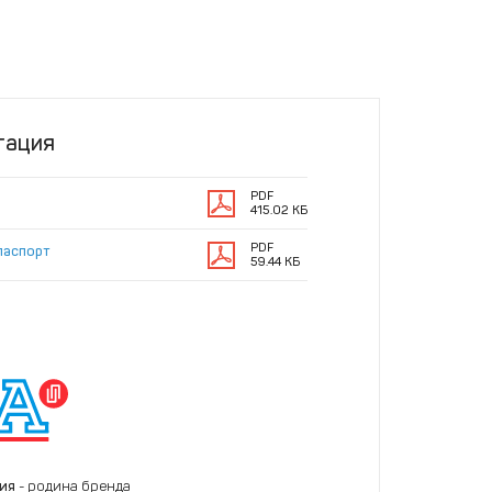
тация
PDF
415.02 КБ
PDF
паспорт
59.44 КБ
ния
- родина бренда