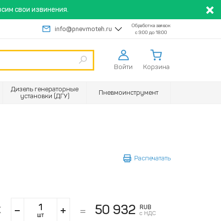
сим свои извинения.
Обработка заявок
info@pnevmoteh.ru
с 9:00 до 18:00
Войти
Корзина
Дизель генераторные
Пневмоинструмент
установки (ДГУ)
Распечатать
50 932
RUB
с НДС
шт