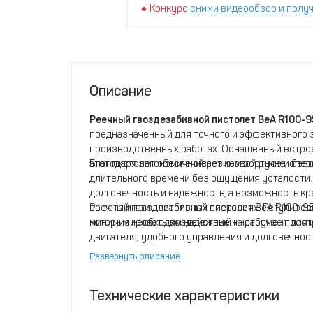
Конкурс
сними видеообзор и получ
Описание
Реечный гвоздезабивной пистолет BeA R100-
предназначенный для точного и эффективного 
производственных работах. Оснащенный встрое
этот пистолет обеспечивает комфортное и без
Благодаря эргономичной резиновой ручке, опер
длительного времени без ощущения усталости.
долговечность и надежность, а возможность кр
высоте и при длительных операциях. Регулиро
Реечный гвоздезабивной пистолет BeA R100-95
минимизировать воздействие на рабочее прост
которым необходим надежный инструмент для 
двигателя, удобного управления и долговечност
ценит качество и надежность в своей работе.
Развернуть описание
Технические характеристики