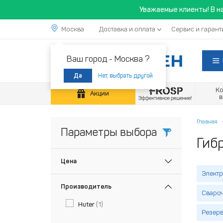
Уважаемые клиенты! В н
Москва
Доставка и оплата
Сервис и гарант
Ваш город -
Москва ?
Нет, выбрать другой
Да
К
Акции
Главная
Параметры выбора
Гиб
Цена
Электр
Производитель
Сваро
Huter
(1)
Резерв