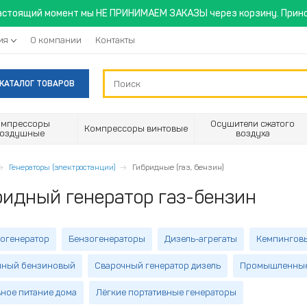
астоящий момент мы НЕ ПРИНИМАЕМ ЗАКАЗЫ через корзину. Прино
ия
О компании
Контакты
КАТАЛОГ ТОВАРОВ
омпрессоры
Осушители сжатого
Компрессоры винтовые
воздушные
воздуха
Генераторы (электростанции)
Гибридные (газ, бензин)
ридный генератор газ-бензин
огенератор
Бензогенераторы
Дизель-агрегаты
Кемпингов
чный бензиновый
Сварочный генератор дизель
Промышленные 
ное питание дома
Лёгкие портативные генераторы