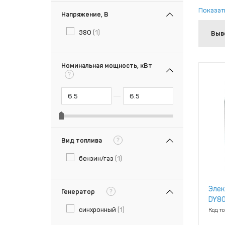
Показат
Напряжение, В
380
(1)
Выв
Номинальная мощность, кВт
?
?
Вид топлива
бензин/газ
(1)
Элек
?
Генератор
DY80
синхронный
(1)
Код т