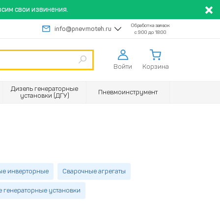
сим свои извинения.
Обработка заявок
info@pnevmoteh.ru
с 9:00 до 18:00
Войти
Корзина
Дизель генераторные
Пневмоинструмент
установки (ДГУ)
ые инверторные
Сварочные агрегаты
генераторные установки