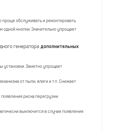
о проще обслуживать и ремонтировать.
м одной кнопки. Значительно упрощает
идного генератора
дополнительных
ы установки. Заметно упрощает
ханизма от пыли, влаги и т.п. Снижает
 появления риска перегрузки.
матически выключится в случае появления