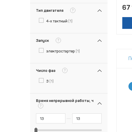
67
?
Тип двигателя
4-х тактный
(1)
?
Запуск
электростартер
(1)
П
?
Число фаз
3
(1)
Время непрерывной работы, ч
?