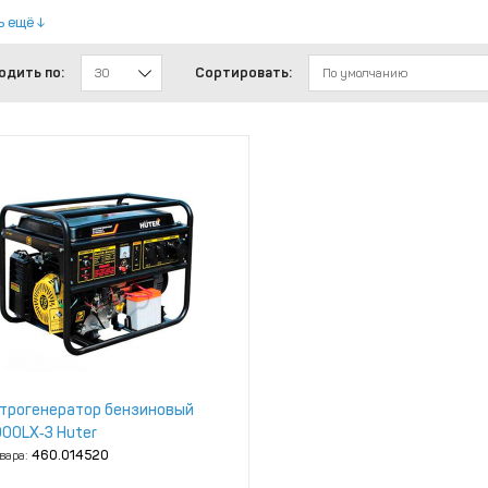
ь ещё
одить по:
Сортировать:
30
По умолчанию
трогенератор бензиновый
00LX‑3 Huter
овара:
460.014520