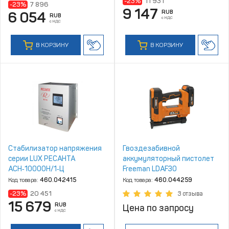
-23%
11 931
-23%
7 896
9 147
RUB
6 054
RUB
с НДС
с НДС
В КОРЗИНУ
В КОРЗИНУ
Стабилизатор напряжения
Гвоздезабивной
серии LUX РЕСАНТА
аккумуляторный пистолет
АСН‑10000Н/1‑Ц
Freeman LDAF30
Код товара:
460.042415
Код товара:
460.044259
-23%
20 451
3 отзыва
15 679
RUB
Цена по запросу
с НДС