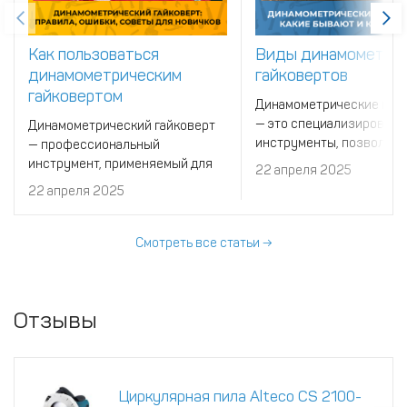
Как пользоваться
Виды динамометри
динамометрическим
гайковертов
гайковертом
Динамометрические гай
— это специализирован
Динамометрический гайковерт
инструменты, позволяю
— профессиональный
затягивать резьбовые
инструмент, применяемый для
22 апреля 2025
соединения с точно зад
точной затяжки резьбовых
22 апреля 2025
усилием.
соединений с заданным
моментом усилия.
Смотреть все статьи →
Отзывы
Циркулярная пила Alteco CS 2100-