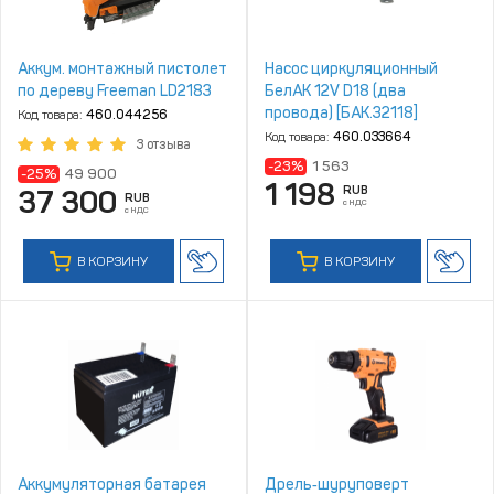
Аккум. монтажный пистолет
Насос циркуляционный
по дереву Freeman LD2183
БелАК 12V D18 (два
провода) [БАК.32118]
Код товара:
460.044256
Код товара:
460.033664
3 отзыва
-23%
1 563
-25%
49 900
1 198
RUB
37 300
RUB
с НДС
с НДС
В КОРЗИНУ
В КОРЗИНУ
Аккумуляторная батарея
Дрель‑шуруповерт