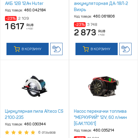
АКБ 12В 12Ач Huter
аккумуляторная ДА‑18Л‑2
Вихрь
Код товара:
460.042184
Код товара:
460.061806
-23%
2 109
1 617
-23%
3 748
RUB
с НДС
2 873
RUB
с НДС
В КОРЗИНУ
В КОРЗИНУ
Циркулярная пила Alteco CS
Насос перекачки топлива
2100‑235
"МЕРКУРИЙ" 12V, 60 л/мин
[БАК.11061]
Код товара:
460.030344
Код товара:
460.035214
6 отзывов