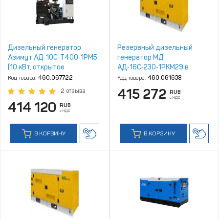
Дизельный генератор
Резервный дизельный
Азимут АД‑10С‑Т400‑1РM5
генератор МД
(10 кВт, открытое
АД‑16С‑230‑1РКМ29 в
исполнение, двигатель
шумозащитном кожухе
Код товара:
460.067722
Код товара:
460.061638
Quanchai)
415 272
2 отзыва
RUB
с НДС
414 120
RUB
с НДС
В КОРЗИНУ
В КОРЗИНУ