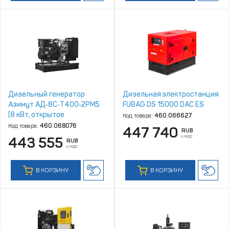
Дизельный генератор
Дизельная электростанция
Азимут АД‑8С‑Т400‑2РM5
FUBAG DS 15000 DAC ES
(8 кВт, открытое
Код товара:
460.066627
исполнение, двигатель
Код товара:
460.068076
447 740
RUB
Quanchai)
с НДС
443 555
RUB
с НДС
В КОРЗИНУ
В КОРЗИНУ