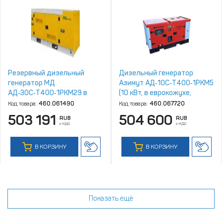
Резервный дизельный
Дизельный генератор
генератор МД
Азимут АД‑10С‑Т400‑1РКM5
АД‑30С‑Т400‑1РКМ29 в
(10 кВт, в еврокожухе,
шумозащитном кожухе
двигатель Quanchai)
Код товара:
460.061490
Код товара:
460.067720
503 191
504 600
RUB
RUB
с НДС
с НДС
В КОРЗИНУ
В КОРЗИНУ
Показать ещё