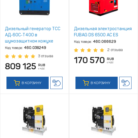
Дизельный генератор ТСС
Дизельная электростанция
АД‑60С‑Т400 в
FUBAG DS 6500 AC ES
шумозащитном кожухе
Код товара:
460.066629
Код товара:
460.038249
2 отзыва
3 отзыва
170 570
RUB
с НДС
809 125
RUB
с НДС
В КОРЗИНУ
В КОРЗИНУ