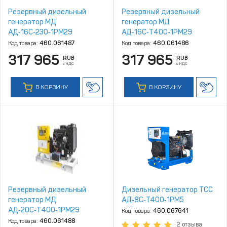
Резервный дизельный
Резервный дизельный
генератор МД
генератор МД
АД‑16С‑230‑1РМ29
АД‑16С‑Т400‑1РМ29
Код товара:
460.061487
Код товара:
460.061486
317 965
317 965
RUB
RUB
с НДС
с НДС
В КОРЗИНУ
В КОРЗИНУ
Резервный дизельный
Дизельный генератор ТСС
генератор МД
АД‑8С‑T400‑1РМ5
АД‑20С‑Т400‑1РМ29
Код товара:
460.067641
Код товара:
460.061488
2 отзыва