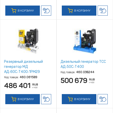
В КОРЗИНУ
В КОРЗИНУ
Резервный дизельный
Дизельный генератор ТСС
генератор МД
АД‑50С‑Т400
АД‑60С‑Т400‑1РМ29
Код товара:
460.038244
Код товара:
460.061589
500 679
RUB
с НДС
486 401
RUB
с НДС
В КОРЗИНУ
В КОРЗИНУ