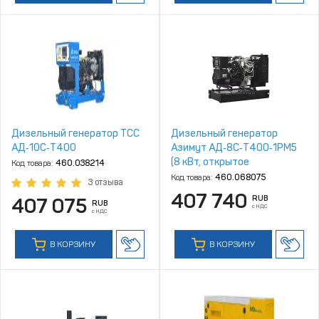
Дизельный генератор ТСС
Дизельный генератор
АД‑10С‑Т400
Азимут АД‑8С‑Т400‑1РМ5
(8 кВт, открытое
Код товара:
460.038214
исполнение, двигатель
Код товара:
460.068075
3 отзыва
Quanchai)
407 740
RUB
407 075
RUB
с НДС
с НДС
В КОРЗИНУ
В КОРЗИНУ