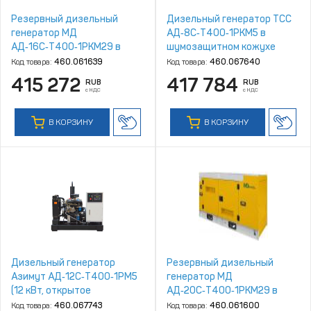
Резервный дизельный
Дизельный генератор ТСС
генератор МД
АД‑8С‑Т400‑1РКМ5 в
АД‑16С‑Т400‑1РКМ29 в
шумозащитном кожухе
шумозащитном кожухе
Код товара:
460.061639
Код товара:
460.067640
415 272
417 784
RUB
RUB
с НДС
с НДС
В КОРЗИНУ
В КОРЗИНУ
Дизельный генератор
Резервный дизельный
Азимут АД‑12С‑Т400‑1РM5
генератор МД
(12 кВт, открытое
АД‑20С‑Т400‑1РКМ29 в
исполнение, двигатель
шумозащитном кожухе
Код товара:
460.067743
Код товара:
460.061600