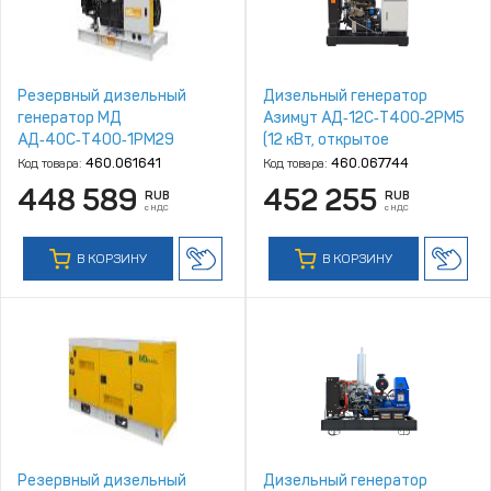
Резервный дизельный
Дизельный генератор
генератор МД
Азимут АД‑12С‑Т400‑2РM5
АД‑40С‑Т400‑1РМ29
(12 кВт, открытое
исполнение, двигатель
Код товара:
460.061641
Код товара:
460.067744
Quanchai)
448 589
452 255
RUB
RUB
с НДС
с НДС
В КОРЗИНУ
В КОРЗИНУ
Резервный дизельный
Дизельный генератор