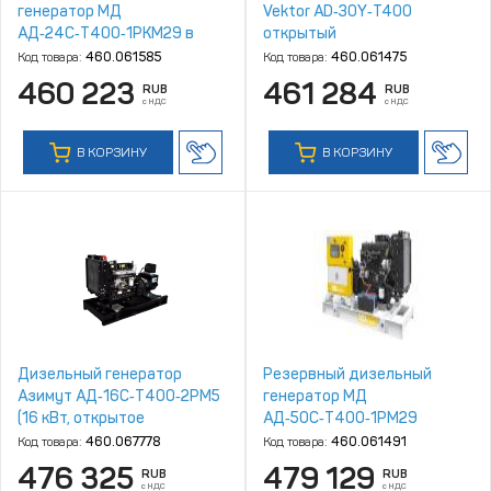
генератор МД
Vektor AD‑30Y‑T400
АД‑24С‑Т400‑1РКМ29 в
открытый
шумозащитном кожухе
Код товара:
460.061585
Код товара:
460.061475
460 223
461 284
RUB
RUB
с НДС
с НДС
В КОРЗИНУ
В КОРЗИНУ
Дизельный генератор
Резервный дизельный
Азимут АД‑16С‑Т400‑2РM5
генератор МД
(16 кВт, открытое
АД‑50С‑Т400‑1РМ29
исполнение, двигатель
Код товара:
460.067778
Код товара:
460.061491
Quanchai)
476 325
479 129
RUB
RUB
с НДС
с НДС