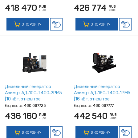
Quanchai)
418 470
426 774
RUB
RUB
с НДС
с НДС
В КОРЗИНУ
В КОРЗИНУ
Дизельный генератор
Дизельный генератор
Азимут АД‑10С‑Т400‑2РM5
Азимут АД‑16С‑Т400‑1РM5
(10 кВт, открытое
(16 кВт, открытое
исполнение, двигатель
исполнение, двигатель
Код товара:
460.067725
Код товара:
460.067777
Quanchai)
Quanchai)
436 160
442 540
RUB
RUB
с НДС
с НДС
В КОРЗИНУ
В КОРЗИНУ