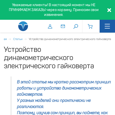
Уважаемые клиенты! В настоящий момент мы НЕ
ПРИНИМАЕМ ЗАКАЗЫ через корзину. Приносим свои
извинения.
авная
Статьи
Устройство динамометрического электрического гайковерта
Устройство
динамометрического
электрического гайковерта
В этой статье мы кратко рассмотрим принцип
работы и устройство динамометрических
гайковертов.
У разных моделей они практически не
различаются.
Поэтому, изучив сам принцип, вы поймете, как