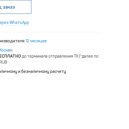
д заказ
ерез WhatsApp
роизводителя
12 месяцев
Москве
:
ЕСПЛАТНО
до терминала отправления ТК (*далее по
 RUB
аличному и безналичному расчету