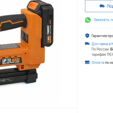
По
Заказать ч
Гарантия п
Доставка в 
По России:
Б
тарифам ТК)
Оплата
по н