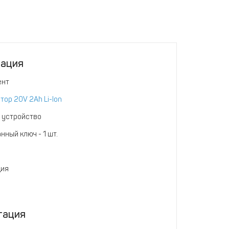
тация
ент
тор 20V 2Ah Li-Ion
 устройство
нный ключ - 1 шт.
ция
тация