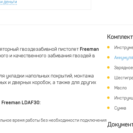
и деньги
Комплек
Инструм
яторный гвоздезабивной пистолет
Freeman
рого и качественного забивания гвоздей в
Аккумуля
Зарядное
ля укладки напольных покрытий, монтажа
Шестигра
ых и дверных коробок, а также для других
Масло
Инструк
 Freeman LDAF30:
Сумка
ельное время работы без необходимости подключения
Докумен