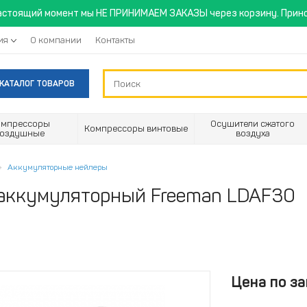
астоящий момент мы НЕ ПРИНИМАЕМ ЗАКАЗЫ через корзину. Прино
ия
О компании
Контакты
КАТАЛОГ ТОВАРОВ
омпрессоры
Осушители сжатого
Компрессоры винтовые
воздушные
воздуха
Аккумуляторные нейлеры
 аккумуляторный Freeman LDAF30
Цена по за