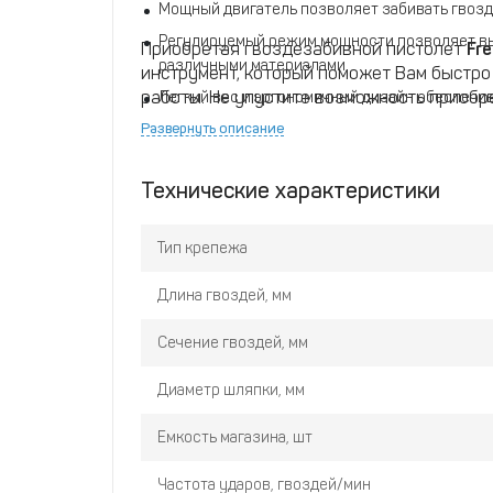
Мощный двигатель позволяет забивать гвозди
Регулируемый режим мощности позволяет вы
Приобретая гвоздезабивной пистолет
Fr
различными материалами.
инструмент, который поможет Вам быстро
работы. Не упустите возможность приобре
Легкий вес и эргономичный дизайн обеспечи
нашем сайте!
времени.
Развернуть описание
Технические характеристики
Тип крепежа
Длина гвоздей, мм
Сечение гвоздей, мм
Диаметр шляпки, мм
Емкость магазина, шт
Частота ударов, гвоздей/мин