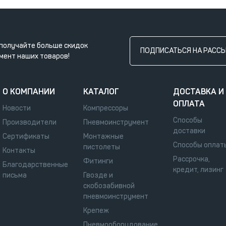
получайте больше скидок
ПОДПИСАТЬСЯ НА РАСС
мент наших товаров!
О КОМПАНИИ
КАТАЛОГ
ДОСТАВКА И
ОПЛАТА
Новости
Компрессоры
Способы
Производители
Пневмоинструмент
доставки
Сертификаты
Монтажные
Способы оплат
пистолеты
Контакты
Рассрочка,
Фитинги
Благодарственные
кредит, лизинг
письма
Гвозде и
скобозабивной
пневмоинструмент
Крепеж
Пневмооборудование