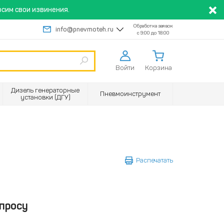
сим свои извинения.
Обработка заявок
info@pnevmoteh.ru
с 9:00 до 18:00
Войти
Корзина
Дизель генераторные
Пневмоинструмент
установки (ДГУ)
Распечатать
просу