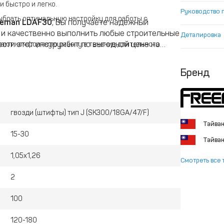
 быстро и легко.
Руководство 
брать оптимальную настройку для работы с
eeman LDAF30
, Вы получаете надежный
 и качественно выполнить любые строительные
Деталировка
сти этот инструмент по выгодной цене на
вают комфортную работу в течение длительного
Бренд
гвозди (штифты) тип J (SK300/18GA/47/F)
Тайва
15-30
Тайва
1,05х1,26
Смотреть все 
2
100
120-180