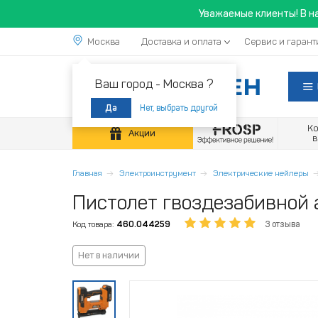
Уважаемые клиенты! В н
Москва
Доставка и оплата
Сервис и гарант
Ваш город -
Москва ?
Нет, выбрать другой
Да
К
Акции
Главная
Электроинструмент
Электрические нейлеры
Пистолет гвоздезабивной
Код товара:
460.044259
3 отзыва
Нет в наличии