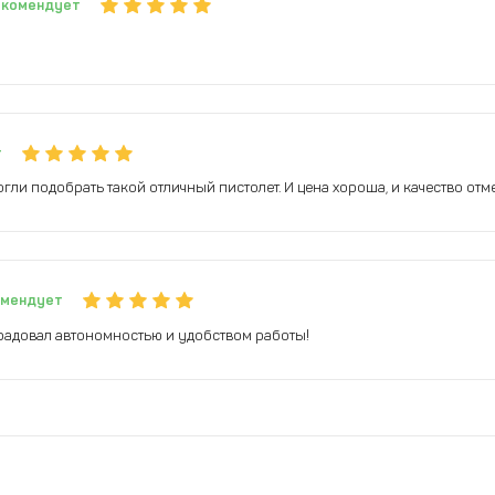
екомендует
т
гли подобрать такой отличный пистолет. И цена хороша, и качество отм
омендует
адовал автономностью и удобством работы!