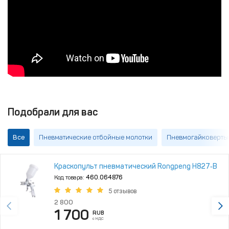
Подобрали для вас
Все
Пневматические отбойные молотки
Пневмогайковерты
Краскопульт пневматический Rongpeng H827‑B
Код товара:
460.064876
5 отзывов
2 800
1 700
RUB
с НДС