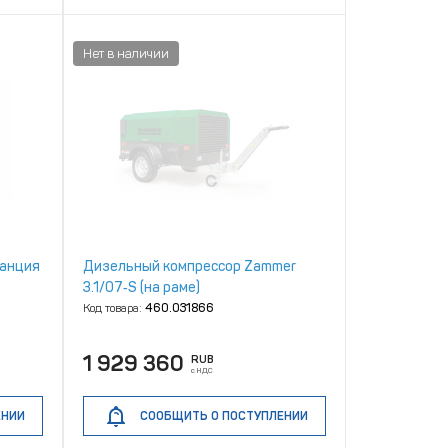
танция
Дизельный компрессор Zammer
3.1/07‑S (на раме)
Код товара:
460.031866
1 929 360
RUB
с НДС
ЕНИИ
СООБЩИТЬ О ПОСТУПЛЕНИИ