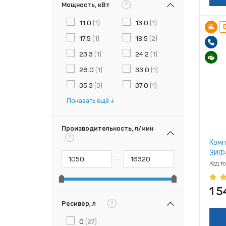
?
Мощность, кВт
11.0
(1)
13.0
(1)
Б
17.5
(1)
18.5
(2)
23.3
(1)
24.2
(1)
26.0
(1)
33.0
(1)
35.3
(3)
37.0
(1)
Показать ещё
Производительность, л/мин
?
Комп
ЗИФ‑
Код т
1 5
?
Ресивер, л
0
(27)