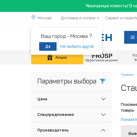
Уважаемые клиенты! В н
Москва
Доставка и оплата
Сервис и гарант
Ваш город -
Москва ?
Нет, выбрать другой
Да
К
Акции
Главная
Параметры выбора
Ста
Цена
Похожи
товары:
Спецпредложения
Показат
Производитель
Выв