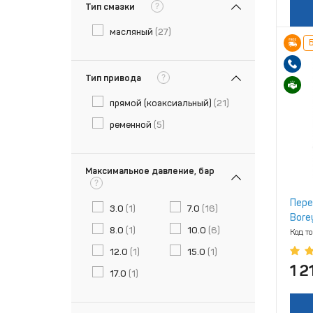
?
Тип смазки
масляный
(27)
Б
?
Тип привода
прямой (коаксиальный)
(21)
ременной
(5)
Максимальное давление, бар
?
Пере
3.0
(1)
7.0
(16)
Bore
8.0
(1)
10.0
(6)
Код т
12.0
(1)
15.0
(1)
1 2
17.0
(1)