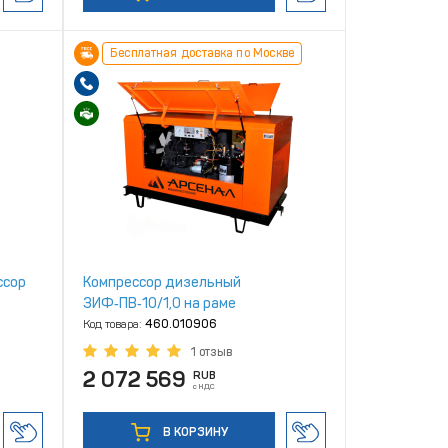
Бесплатная доставка по Москве
ссор
Компрессор дизельный
ЗИФ‑ПВ‑10/1,0 на раме
Код товара:
460.010906
1 отзыв
2 072 569
RUB
с НДС
В КОРЗИНУ