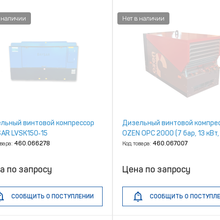
льный винтовой компрессор
Дизельный винтовой компре
AR LVSK150‑15
OZEN OPC 2000 (7 бар, 13 кВт
л/мин, без шасси)
овара:
460.066278
Код товара:
460.067007
а по запросу
Цена по запросу
СООБЩИТЬ О ПОСТУПЛЕНИИ
СООБЩИТЬ О ПОСТУПЛ