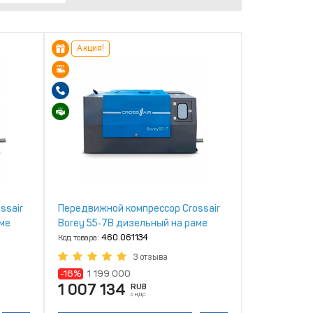
Акция!
ssair
Передвижной компрессор Crossair
аме
Borey 55‑7B дизельный на раме
Код товара:
460.061134
3 отзыва
-16%
1 199 000
1 007 134
RUB
с НДС