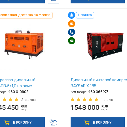
есплатная доставка по Москве
Новинка
рессор дизельный
Дизельный винтовой компре
ПВ‑5/1,0 на раме
BAYSAR Х 185
овара:
460.010909
Код товара:
460.066273
2 отзыва
1 отзыв
45 450
1 548 000
RUB
RUB
с НДС
с НДС
В КОРЗИНУ
В КОРЗИНУ