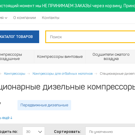
астоящий момент мы НЕ ПРИНИМАЕМ ЗАКАЗЫ через корзину. Прино
ия
О компании
Контакты
КАТАЛОГ ТОВАРОВ
омпрессоры
Осушители сжатого
Компрессоры винтовые
воздушные
воздуха
Компрессоры
Компрессоры для отбойных молотков
Стационарные дизел
ционарные дизельные компрессор
е
Передвижные дизельные
ь ещё
одить по:
Сортировать:
30
По умолчанию