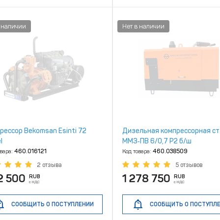
рессор Bekomsan Esinti 72
Дизельная компрессорная с
l
ММЗ‑ПВ 6/0,7 Р2 б/ш
овара:
460.016121
Код товара:
460.038509
2 отзыва
5 отзывов
2 500
1 278 750
RUB
RUB
с НДС
с НДС
СООБЩИТЬ О ПОСТУПЛЕНИИ
СООБЩИТЬ О ПОСТУПЛ