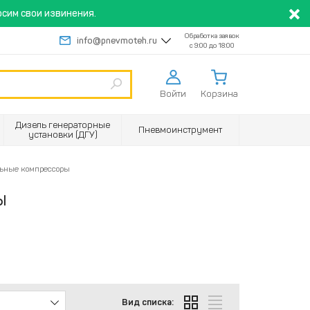
сим свои извинения.
Обработка заявок
info@pnevmoteh.ru
с 9:00 до 18:00
Войти
Корзина
Дизель генераторные
Пневмоинструмент
установки (ДГУ)
ьные компрессоры
ы
Вид списка: