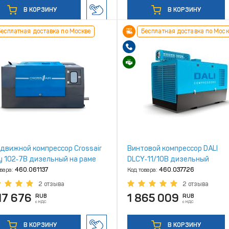
В КОРЗИНУ
В КОРЗИНУ
есплатная доставка по Москве
Бесплатная доставка по Моск
движной компрессор Crossair
Винтовой компрессор DALI
y 102‑7B дизельный на раме
DLCY‑11/10B дизельный
овара:
460.061137
Код товара:
460.037726
2 отзыва
2 отзыва
17 676
1 865 009
RUB
RUB
с НДС
с НДС
В КОРЗИНУ
В КОРЗИНУ