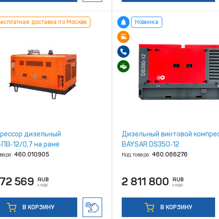
есплатная доставка по Москве
Новинка
рессор дизельный
Дизельный винтовой компре
ПВ‑12/0,7 на раме
BAYSAR DS350‑12
овара:
460.010905
Код товара:
460.066276
072 569
2 811 800
RUB
RUB
с НДС
с НДС
В КОРЗИНУ
В КОРЗИНУ