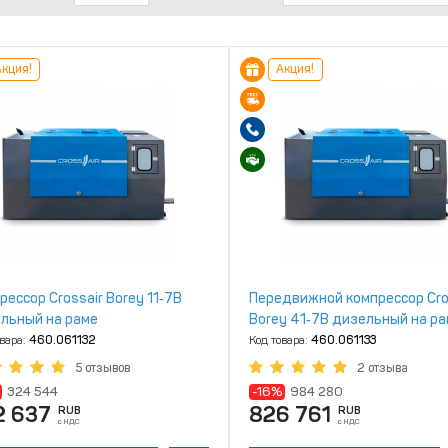
кция!
Акция!
рессор Crossair Borey 11‑7B
Передвижной компрессор Cro
льный на раме
Borey 41‑7B дизельный на р
овара:
460.061132
Код товара:
460.061133
5 отзывов
2 отзыва
324 544
-16%
984 280
2 637
826 761
RUB
RUB
с НДС
с НДС