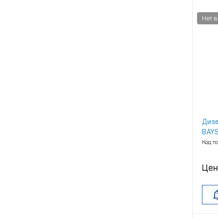
Дизе
BAYS
Код т
Цен