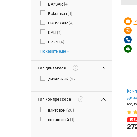
BAYSAR
(4)
Bekomsan
(1)
А
CROSS AIR
(4)
DALI
(1)
OZEN
(4)
Показать ещё
?
Тип двигателя
дизельный
(27)
Комп
дизе
?
Тип компрессора
Код т
винтовой
(26)
поршневой
(1)
-15%
27