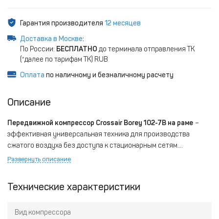
Гарантия производителя
12 месяцев
Доставка в Москве
:
По России:
БЕСПЛАТНО
до терминала отправления ТК
(*далее по тарифам ТК) RUB
Оплата
по наличному и безналичному расчету
Описание
Передвижной компрессор Crossair Borey 102-7B на раме
–
эффективная универсальная техника для производства
сжатого воздуха без доступа к стационарным сетям
энергоснабжения. Комплектуется мощным ДВС, прямой
Развернуть описание
системой привода, роторным маслонаполненным блоком с
надежной винтовой группой и усовершенствованной
Технические характеристики
масляной циркуляцией. Компрессорная станция подходит для
широкого спектра задач автономного пневмообеспечения,
Вид компрессора
отличается низким уровнем акустических нагрузок и