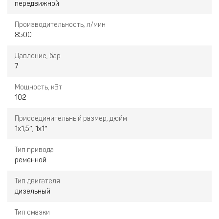
передвижной
экономичностью в расходе топлива. Полной заправки бака
достаточно для непрерывной эксплуатации агрегата в течение
Производитель­ность, л/мин
10 – 12 часов.
8500
Давление, бар
7
Мощность, кВт
102
Присоединительный размер, дюйм
1х1,5″, 1х1″
Тип привода
ременной
Тип двигателя
дизельный
Тип смазки