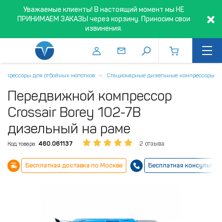
Уважаемые клиенты! В настоящий момент мы НЕ
ПРИНИМАЕМ ЗАКАЗЫ через корзину. Приносим свои
извинения.
омпрессоры для отбойных молотков
Стационарные дизельные компрессоры
Передвижной компрессор
Crossair Borey 102-7B
дизельный на раме
Код товара:
460.061137
2 отзыва
Бесплатная доставка по Москве
Бесплатная консультац