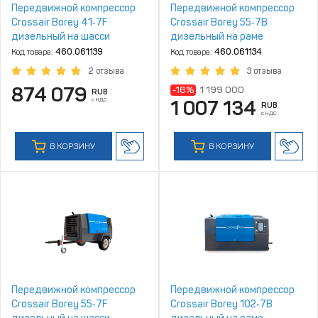
Передвижной компрессор
Передвижной компрессор
Crossair Borey 41‑7F
Crossair Borey 55‑7B
дизельный на шасси
дизельный на раме
Код товара:
460.061139
Код товара:
460.061134
2 отзыва
3 отзыва
874 079
-16%
1 199 000
RUB
с НДС
1 007 134
RUB
с НДС
В КОРЗИНУ
В КОРЗИНУ
Передвижной компрессор
Передвижной компрессор
Crossair Borey 55‑7F
Crossair Borey 102‑7B