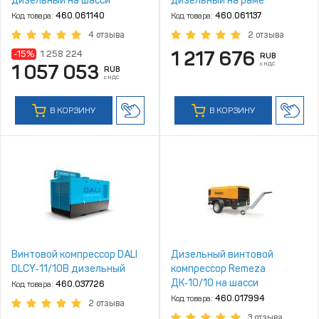
дизельный на шасси
дизельный на раме
Код товара:
460.061140
Код товара:
460.061137
4 отзыва
2 отзыва
1 217 676
-15%
1 258 224
RUB
с НДС
1 057 053
RUB
с НДС
В КОРЗИНУ
В КОРЗИНУ
Винтовой компрессор DALI
Дизельный винтовой
DLCY‑11/10B дизельный
компрессор Remeza
ДК‑10/10 на шасси
Код товара:
460.037726
Код товара:
460.017994
2 отзыва
3 отзыва