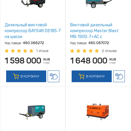
Дизельный винтовой
Винтовой дизельный
компрессор BAYSAR DS185‑7
компрессор Master Blast
на шасси
MB‑190D‑7+АС с
осушителем, на шасси
Код товара:
460.066272
Код товара:
460.067072
1 отзыв
2 отзыва
1 598 000
1 648 000
RUB
RUB
с НДС
с НДС
В КОРЗИНУ
В КОРЗИНУ