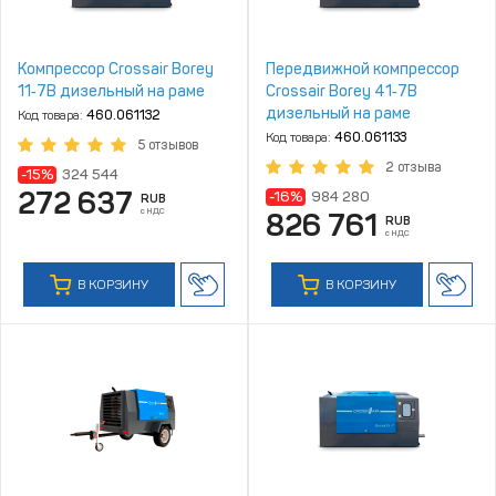
Компрессор Crossair Borey
Передвижной компрессор
11‑7B дизельный на раме
Crossair Borey 41‑7B
дизельный на раме
Код товара:
460.061132
Код товара:
460.061133
5 отзывов
2 отзыва
-15%
324 544
272 637
-16%
984 280
RUB
с НДС
826 761
RUB
с НДС
В КОРЗИНУ
В КОРЗИНУ