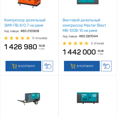
Компрессор дизельный
Винтовой дизельный
ЗИФ‑ПВ‑6/0,7 на раме
компрессор Master Blast
MB‑100В‑10 на раме
Код товара:
460.010908
Код товара:
460.067044
6 отзывов
2 отзыва
1 426 980
RUB
с НДС
1 442 000
RUB
с НДС
В КОРЗИНУ
В КОРЗИНУ