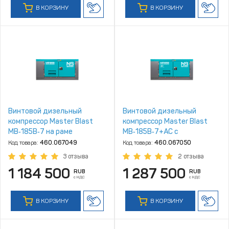
В КОРЗИНУ
В КОРЗИНУ
Винтовой дизельный
Винтовой дизельный
компрессор Master Blast
компрессор Master Blast
MB‑185B‑7 на раме
MB‑185B‑7+AC с
осушителем, на раме
Код товара:
460.067049
Код товара:
460.067050
3 отзыва
2 отзыва
1 184 500
1 287 500
RUB
RUB
с НДС
с НДС
В КОРЗИНУ
В КОРЗИНУ