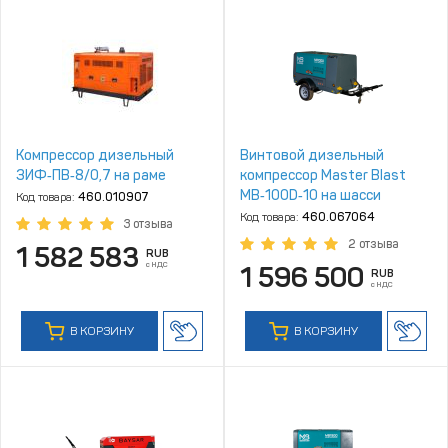
Компрессор дизельный
Винтовой дизельный
ЗИФ‑ПВ‑8/0,7 на раме
компрессор Master Blast
MB‑100D‑10 на шасси
Код товара:
460.010907
Код товара:
460.067064
3 отзыва
2 отзыва
1 582 583
RUB
с НДС
1 596 500
RUB
с НДС
В КОРЗИНУ
В КОРЗИНУ