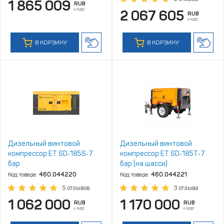
1 865 009
RUB
с НДС
2 067 605
RUB
с НДС
В КОРЗИНУ
В КОРЗИНУ
Дизельный винтовой
Дизельный винтовой
компрессор ET SD‑185S‑7
компрессор ET SD‑185T‑7
бар
бар (на шасси)
Код товара:
460.044220
Код товара:
460.044221
5 отзывов
3 отзыва
1 062 000
1 170 000
RUB
RUB
с НДС
с НДС