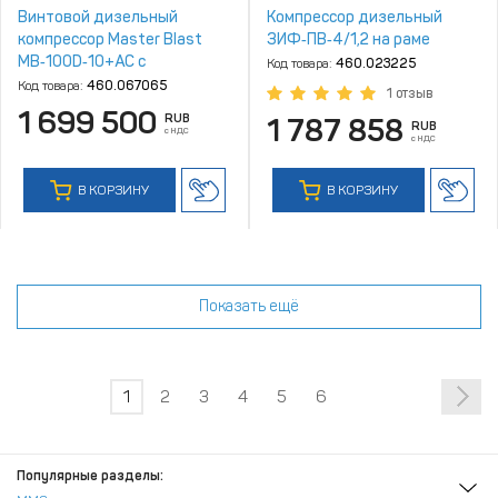
Винтовой дизельный
Компрессор дизельный
компрессор Master Blast
ЗИФ‑ПВ‑4/1,2 на раме
MB‑100D‑10+АС с
Код товара:
460.023225
осушителем, на шасси
Код товара:
460.067065
1 отзыв
1 699 500
RUB
1 787 858
RUB
с НДС
с НДС
В КОРЗИНУ
В КОРЗИНУ
Показать ещё
1
2
3
4
5
6
Популярные разделы: