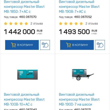
Винтовой дизельный
Винтовой дизельный
компрессор Master Blast
компрессор Master Blast
MB‑185D‑7+AC с
MB‑190B‑7+АС с
осушителем, на шасси
осушителем, на раме
Код товара:
460.067070
Код товара:
460.067052
2 отзыва
2 отзыва
1 442 000
1 493 500
RUB
RUB
с НДС
с НДС
В КОРЗИНУ
В КОРЗИНУ
Винтовой дизельный
Винтовой дизельный
компрессор Master Blast
компрессор Master Blast
MB‑100В‑10+АС с
MB‑190D‑7 на шасси
осушителем, на раме
Код товара:
460.067045
Код товара:
460.067071