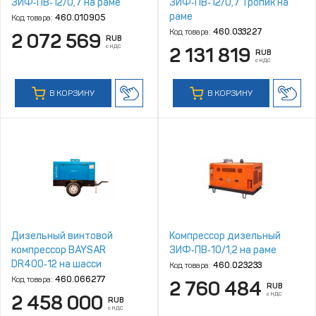
ЗИФ‑ПВ‑12/0,7 на раме
ЗИФ‑ПВ‑12/0,7 Тропик на
раме
Код товара:
460.010905
Код товара:
460.033227
2 072 569
RUB
с НДС
2 131 819
RUB
с НДС
В КОРЗИНУ
В КОРЗИНУ
Дизельный винтовой
Компрессор дизельный
компрессор BAYSAR
ЗИФ‑ПВ‑10/1,2 на раме
DR400‑12 на шасси
Код товара:
460.023233
Код товара:
460.066277
2 760 484
RUB
с НДС
2 458 000
RUB
с НДС