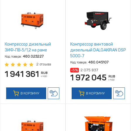
Компрессор дизельный
Компрессор винтовой
ЗИФ‑ПВ‑5/1,2 на раме
дизельный DALGAKIRAN DSP
5000‑7
Код товара:
460.023227
Код товара:
460.045107
2 отзыва
-5%
2 075 837
1 941 361
RUB
1 972 045
с НДС
RUB
с НДС
В КОРЗИНУ
В КОРЗИНУ