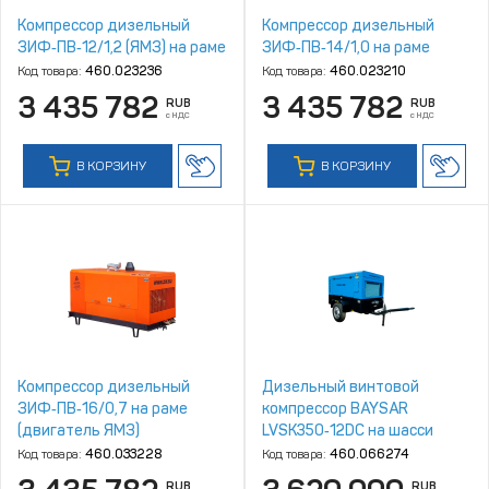
Компрессор дизельный
Компрессор дизельный
ЗИФ‑ПВ‑12/1,2 (ЯМЗ) на раме
ЗИФ‑ПВ‑14/1,0 на раме
Код товара:
460.023236
Код товара:
460.023210
3 435 782
3 435 782
RUB
RUB
с НДС
с НДС
В КОРЗИНУ
В КОРЗИНУ
Компрессор дизельный
Дизельный винтовой
ЗИФ‑ПВ‑16/0,7 на раме
компрессор BAYSAR
(двигатель ЯМЗ)
LVSK350‑12DС на шасси
Код товара:
460.033228
Код товара:
460.066274
RUB
RUB