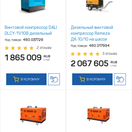
Винтовой компрессор DALI
Дизельный винтовой
DLCY‑11/10B дизельный
компрессор Remeza
ДК‑10/10 на шасси
Код товара:
460.037726
Код товара:
460.017994
2 отзыва
3 отзыва
1 865 009
RUB
с НДС
2 067 605
RUB
с НДС
В КОРЗИНУ
В КОРЗИНУ