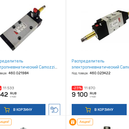
ределитель
Распределитель
тропневматический Camozzi
электропневматический Cam
000‑P16‑23IL
354‑011‑02
овара:
460.021984
Код товара:
460.023422
%
11 533
-23%
11 870
842
9 100
RUB
RUB
с НДС
с НДС
В КОРЗИНУ
В КОРЗИНУ
кция!
Акция!