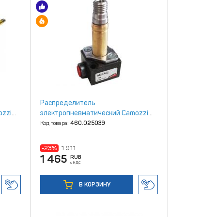
Распределитель
ozzi
электропневматический Camozzi
A631‑AC2
Код товара:
460.025039
-23%
1 911
1 465
RUB
с НДС
В КОРЗИНУ