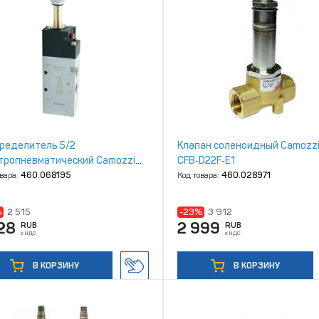
ределитель 5/2
Клапан соленоидный Camozz
тропневматический Camozzi
CFB‑D22F‑E1
‑015‑02 моностабильный
овара:
460.068195
Код товара:
460.028971
%
2 515
-23%
3 912
28
2 999
RUB
RUB
с НДС
с НДС
В КОРЗИНУ
В КОРЗИНУ