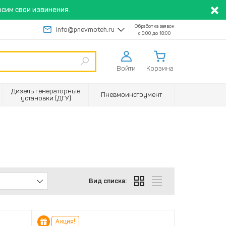
сим свои извинения.
Обработка заявок
info@pnevmoteh.ru
с 9:00 до 18:00
Войти
Корзина
Дизель генераторные
Пневмоинструмент
установки (ДГУ)
Вид списка:
Акция!