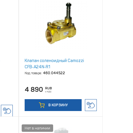
i
Клапан соленоидный Camozzi
CFB‑A24N‑R1
Код товара:
460.044522
4 890
RUB
с НДС
В КОРЗИНУ