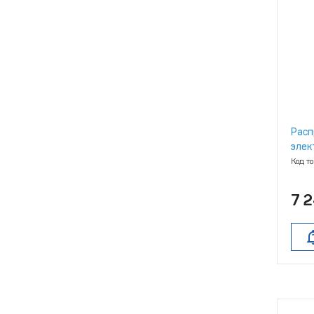
Расп
элек
354‑
Код т
7 