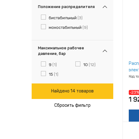
Положение распределителя
бистабильный
(3)
моностабильный
(9)
Максимальное рабочее
давление, бар
Расп
9
(1)
10
(12)
элек
15
(1)
3N54
Код т
Найдено 14 товаров
-23
1 9
Сбросить фильтр