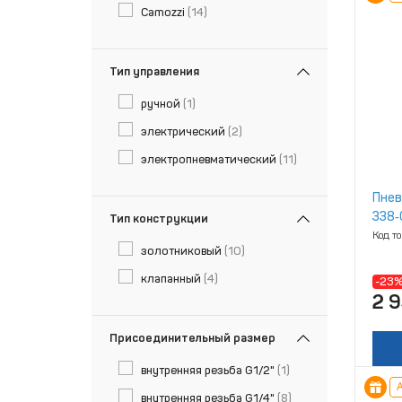
Camozzi
(14)
Тип управления
ручной
(1)
электрический
(2)
электропневматический
(11)
Пнев
338‑
Тип конструкции
Код т
золотниковый
(10)
клапанный
(4)
-23
2 
Присоединительный размер
внутренняя резьба G1/2"
(1)
А
внутренняя резьба G1/4"
(8)