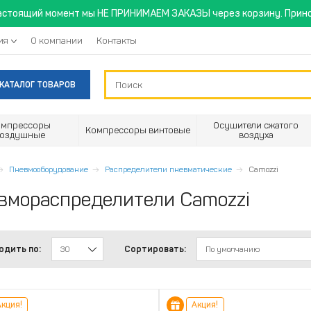
астоящий момент мы НЕ ПРИНИМАЕМ ЗАКАЗЫ через корзину. Прино
ия
О компании
Контакты
КАТАЛОГ ТОВАРОВ
омпрессоры
Осушители сжатого
Компрессоры винтовые
воздушные
воздуха
Пневмооборудование
Распределители пневматические
Camozzi
вмораспределители Camozzi
одить по:
Сортировать:
30
По умолчанию
кция!
Акция!