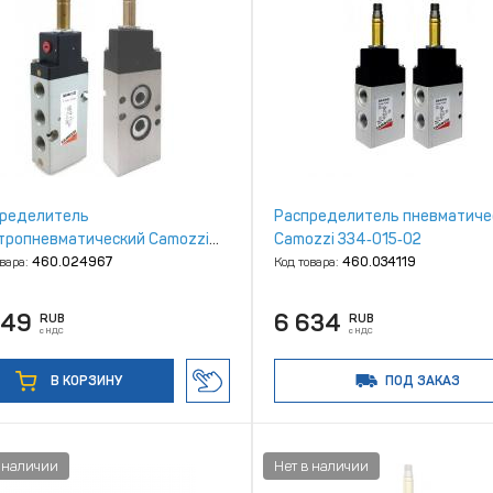
ределитель
Распределитель пневматиче
тропневматический Camozzi
Camozzi 334‑015‑02
N‑15‑02
овара:
460.024967
Код товара:
460.034119
049
6 634
RUB
RUB
с НДС
с НДС
В КОРЗИНУ
ПОД ЗАКАЗ