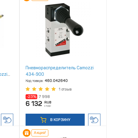
Пневмораспределитель Camozzi
ozzi
434‑900
Код товара:
460.042640
1 отзыв
-23%
7 998
6 132
RUB
с НДС
В КОРЗИНУ
Акция!