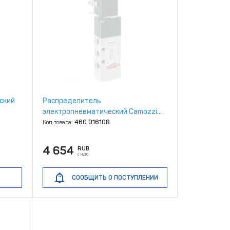
ский
Распределитель
электропневматический Camozzi
358‑015‑02
Код товара:
460.016108
4 654
RUB
с НДС
СООБЩИТЬ О ПОСТУПЛЕНИИ