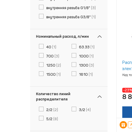
внутренняя резьба G1/8"
(3)
внутренняя резьба G3/8"
(1)
Номинальный расход, л/мин
40
(1)
63.33
(1)
700
(3)
1000
(1)
Расп
1250
(2)
1300
(3)
элек
1500
(1)
1610
(1)
952‑
Код т
-23
Количество линий
8 
распределителя
2/2
(2)
3/2
(4)
5/2
(8)
А