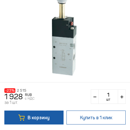
-23%
2 515
1 928
RUB
c НДС
шт
за 1 шт.
В корзину
Купить
в 1 клик