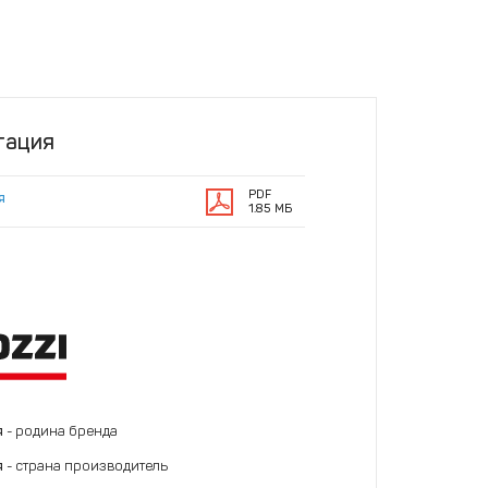
тация
PDF
я
1.85 МБ
я
- родина бренда
я
- страна производитель