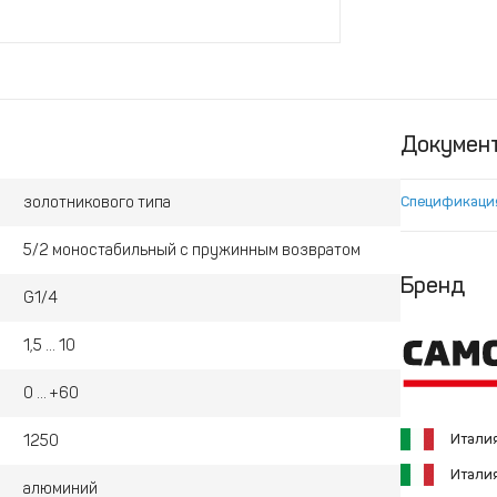
Докумен
золотникового типа
Спецификаци
5/2 моностабильный с пружинным возвратом
Бренд
G1/4
1,5 ... 10
0 ... +60
Итали
1250
Итали
алюминий