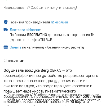
Нашли дешевле? Сообщите и получите скидку!
Гарантия производителя
12 месяцев
Доставка в Москве
:
По России:
БЕСПЛАТНО
до терминала отправления ТК
(*далее по тарифам ТК) RUB
Оплата
по наличному и безналичному расчету
Описание
Осушитель воздуха Berg ОВ-7.5
— это
высокоэффективное устройство рефрижераторного
типа, предназначенное для удаления влаги из
сжатого воздуха, что предотвращает коррозию и
повышает надежность пневматического
Точка росы до +3 °C обеспечивает качественное осушение
оборудования. С производительностью до
1500 л/мин
воздуха, предотвращая образование конденсата в системе;
и максимальным рабочим давлением
13 бар
, этот