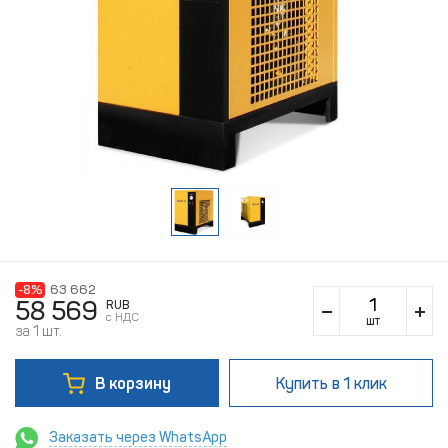
-8%
63 662
58 569
RUB
c НДС
шт
за 1 шт.
В корзину
Купить
в 1 клик
Заказать через WhatsApp