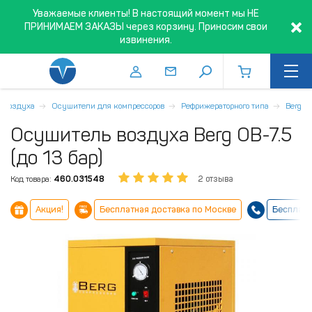
Уважаемые клиенты! В настоящий момент мы НЕ
ПРИНИМАЕМ ЗАКАЗЫ через корзину. Приносим свои
извинения.
а воздуха
Осушители для компрессоров
Рефрижераторного типа
Berg
Осушитель воздуха Berg ОВ-7.5
(до 13 бар)
Код товара:
460.031548
2 отзыва
Акция!
Бесплатная доставка по Москве
Бесплатн