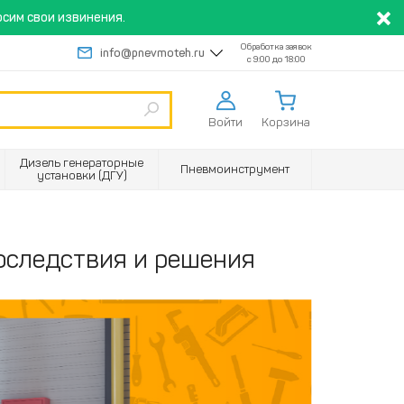
сим свои извинения.
Обработка заявок
info@pnevmoteh.ru
с 9:00 до 18:00
Войти
Корзина
Дизель генераторные
Пневмоинструмент
установки (ДГУ)
последствия и решения