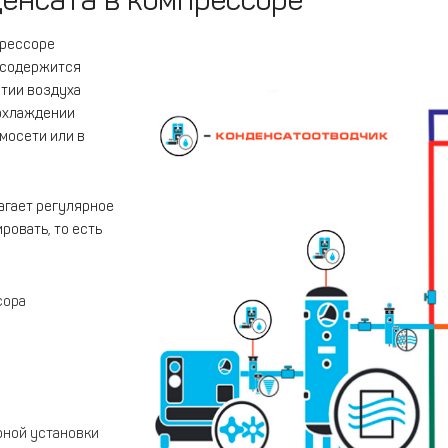
прессоре
а содержится
атии воздуха
 охлаждении
мосети или в
агает регулярное
ровать, то есть
сора
ной установки