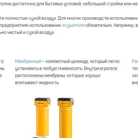
вполне достаточно для бытовых условий, небольшой стройки или м
и полностью сухой воздух. Для многих производств использовани
х предприятиях использование
осушителя
обязательно. Например, 
но чистый и сухой воздух.
го
Мембранный
– компактный цилиндр, который легко
Ре
нь
установить в любую пневмосеть. Внутри агрегата
те
е
расположены мембраны, которые хорошо
ох
впитывают жидкость.
вн