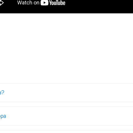
а?
ора