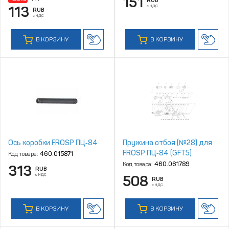
151
RUB
с НДС
113
RUB
с НДС
В КОРЗИНУ
В КОРЗИНУ
Ось коробки FROSP ПЦ‑84
Пружина отбоя (№28) для
FROSP ПЦ‑84 (GFT5)
Код товара:
460.015871
Код товара:
460.061789
313
RUB
с НДС
508
RUB
с НДС
В КОРЗИНУ
В КОРЗИНУ