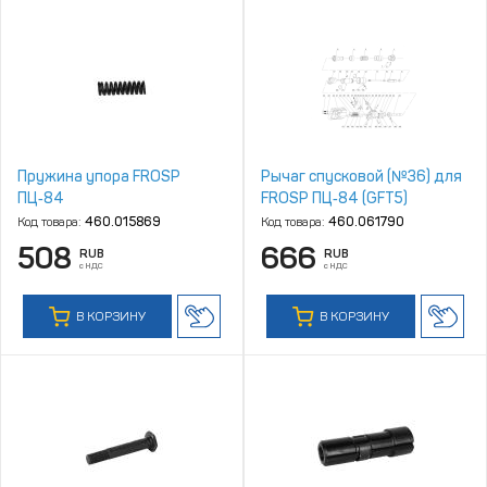
Пружина упора FROSP
Рычаг спусковой (№36) для
ПЦ‑84
FROSP ПЦ‑84 (GFT5)
Код товара:
460.015869
Код товара:
460.061790
508
666
RUB
RUB
с НДС
с НДС
В КОРЗИНУ
В КОРЗИНУ