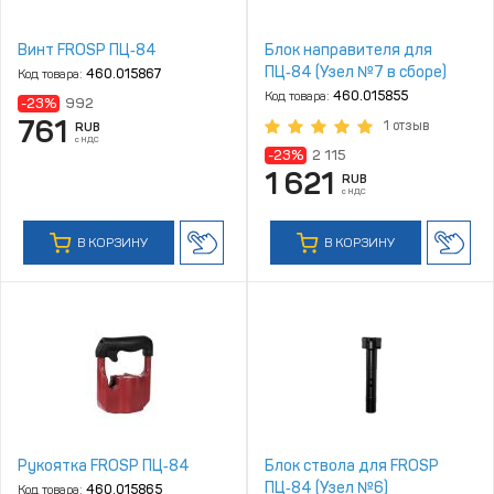
Винт FROSP ПЦ‑84
Блок направителя для
ПЦ‑84 (Узел №7 в сборе)
Код товара:
460.015867
Код товара:
460.015855
-23%
992
761
1 отзыв
RUB
с НДС
-23%
2 115
1 621
RUB
с НДС
В КОРЗИНУ
В КОРЗИНУ
Рукоятка FROSP ПЦ‑84
Блок ствола для FROSP
ПЦ‑84 (Узел №6)
Код товара:
460.015865