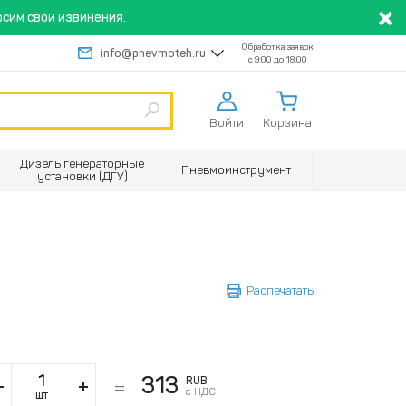
сим свои извинения.
Обработка заявок
info@pnevmoteh.ru
с 9:00 до 18:00
Войти
Корзина
Дизель генераторные
Пневмоинструмент
установки (ДГУ)
Распечатать
313
RUB
с НДС
шт