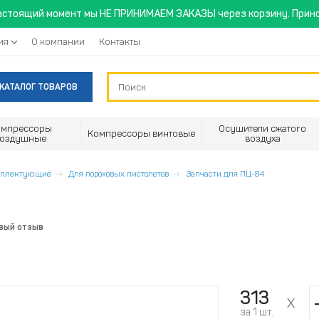
астоящий момент мы НЕ ПРИНИМАЕМ ЗАКАЗЫ через корзину. Прино
ия
О компании
Контакты
КАТАЛОГ ТОВАРОВ
омпрессоры
Осушители сжатого
Компрессоры винтовые
воздушные
воздуха
омплектующие
Для пороховых пистолетов
Запчасти для ПЦ-84
рвый отзыв
313
за 1 шт.