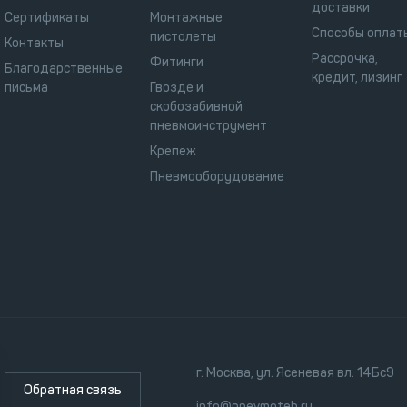
доставки
Сертификаты
Монтажные
Способы оплат
пистолеты
Контакты
Рассрочка,
Фитинги
Благодарственные
кредит, лизинг
письма
Гвозде и
скобозабивной
пневмоинструмент
Крепеж
Пневмооборудование
г. Москва, ул. Ясеневая вл. 14Бс9
Обратная связь
info@pnevmoteh.ru