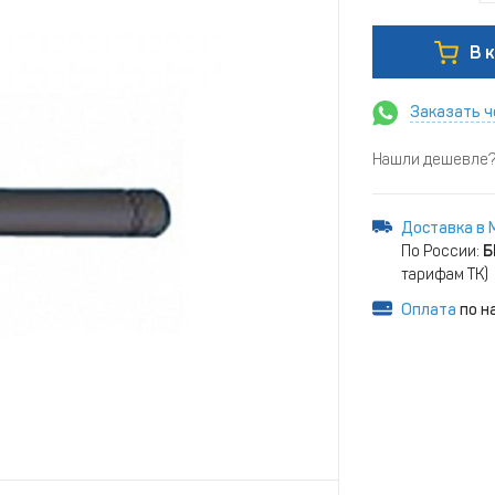
В 
Заказать ч
Нашли дешевле? 
Доставка в 
По России:
Б
тарифам ТК)
Оплата
по н