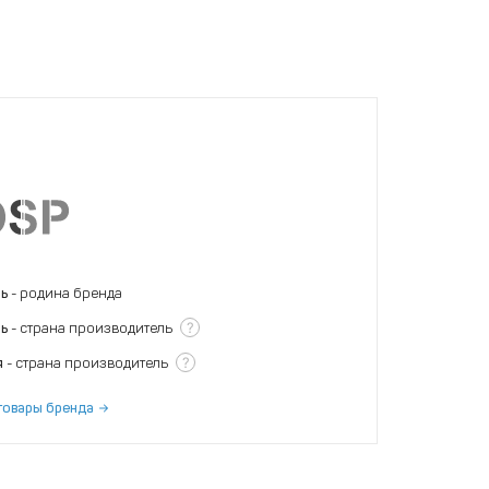
нь
- родина бренда
?
нь
- страна производитель
?
я
- страна производитель
товары бренда