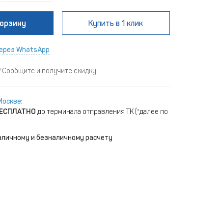
корзину
Купить
в 1 клик
ерез WhatsApp
Сообщите и получите скидку!
Москве
:
ЕСПЛАТНО
до терминала отправления ТК (*далее по
аличному и безналичному расчету