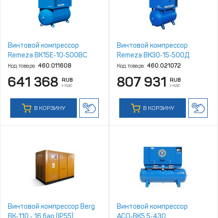
Винтовой компрессор
Винтовой компрессор
Remeza ВК15Е‑10‑500ВС
Remeza ВК30‑15‑500Д
Код товара:
460.011608
Код товара:
460.021072
641 368
807 931
RUB
RUB
с НДС
с НДС
В КОРЗИНУ
В КОРЗИНУ
Винтовой компрессор Berg
Винтовой компрессор
ВК‑110 ‑ 16 бар (IP55)
АСО‑ВК5,5‑430