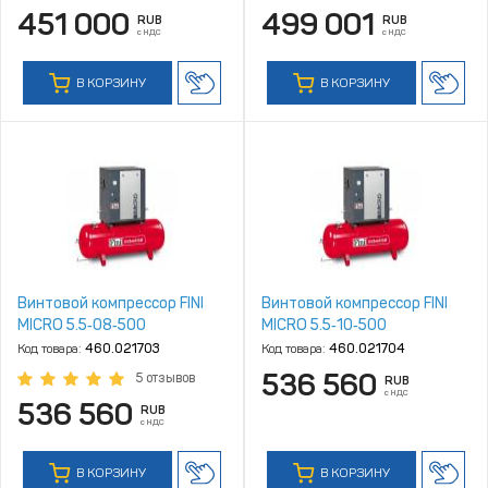
451 000
499 001
RUB
RUB
с НДС
с НДС
В КОРЗИНУ
В КОРЗИНУ
Винтовой компрессор FINI
Винтовой компрессор FINI
MICRO 5.5‑08‑500
MICRO 5.5‑10‑500
Код товара:
460.021703
Код товара:
460.021704
536 560
5 отзывов
RUB
с НДС
536 560
RUB
с НДС
В КОРЗИНУ
В КОРЗИНУ