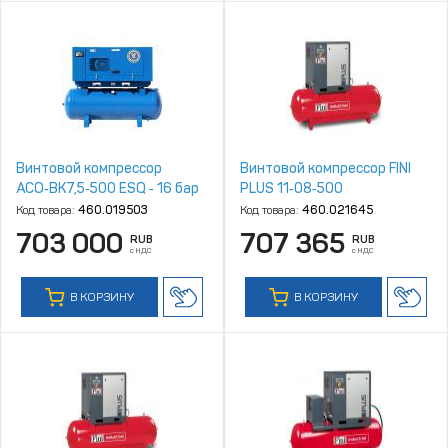
Винтовой компрессор
Винтовой компрессор FINI
АСО‑ВК7,5‑500 ESQ ‑ 16 бар
PLUS 11‑08‑500
Код товара:
460.019503
Код товара:
460.021645
703 000
707 365
RUB
RUB
с НДС
с НДС
В КОРЗИНУ
В КОРЗИНУ