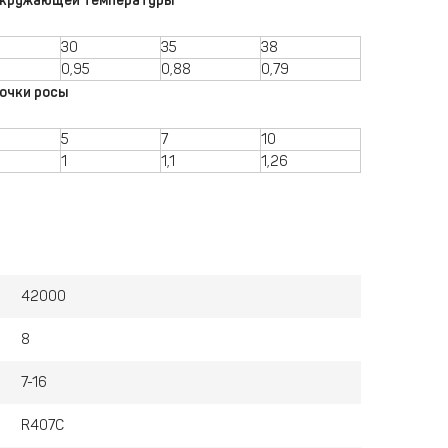
окружающей температуры
30
35
38
0,95
0,88
0,79
очки росы
5
7
10
1
1,1
1,26
42000
8
7-16
R407С