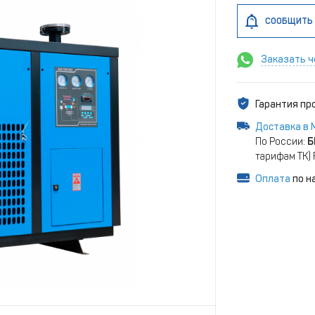
СООБЩИТЬ 
Заказать ч
Гарантия п
Доставка в 
По России:
Б
тарифам ТК)
Оплата
по н