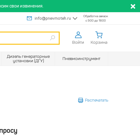
сим свои извинения.
Обработка заявок
info@pnevmoteh.ru
с 9:00 до 18:00
Войти
Корзина
Дизель генераторные
Пневмоинструмент
установки (ДГУ)
Распечатать
просу