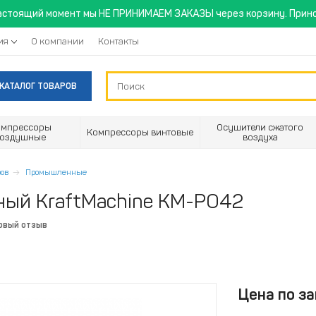
астоящий момент мы НЕ ПРИНИМАЕМ ЗАКАЗЫ через корзину. Прино
ия
О компании
Контакты
КАТАЛОГ ТОВАРОВ
омпрессоры
Осушители сжатого
Компрессоры винтовые
воздушные
воздуха
ов
Промышленные
ый KraftMachine КМ-РО42
рвый отзыв
Цена по за