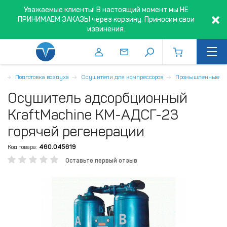
Уважаемые клиенты! В настоящий момент мы НЕ
ПРИНИМАЕМ ЗАКАЗЫ через корзину. Приносим свои
извинения.
я
Подготовка воздуха
Осушители для компрессоров
Промышленные
Осушитель адсорбционный
KraftMachine КМ-АДСГ-23
горячей регенерации
Код товара:
460.045619
Оставьте первый отзыв