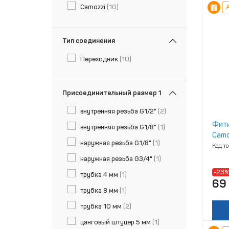
Camozzi
(10)
А
Тип соединения
Переходник
(10)
Присоединительный размер 1
внутренняя резьба G1/2"
(2)
Фити
внутренняя резьба G1/8"
(1)
Camo
наружная резьба G1/8"
(1)
Код т
наружная резьба G3/4"
(1)
-23
трубка 4 мм
(1)
69
трубка 8 мм
(1)
трубка 10 мм
(2)
цанговый штуцер 5 мм
(1)