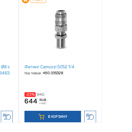
 Ø8 с
Фитинг Camozzi 5052 1/4
 9463
Код товара:
460.035328
-23%
840
644
RUB
с НДС
В КОРЗИНУ