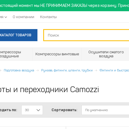
астоящий момент мы НЕ ПРИНИМАЕМ ЗАКАЗЫ через корзину. Прино
ия
О компании
Контакты
КАТАЛОГ ТОВАРОВ
омпрессоры
Осушители сжатого
Компрессоры винтовые
воздушные
воздуха
Подготовка воздуха
Рукава, фитинги, шланги, трубки
Фитинги и быстро
ты и переходники Camozzi
одить по:
Сортировать:
30
По умолчанию