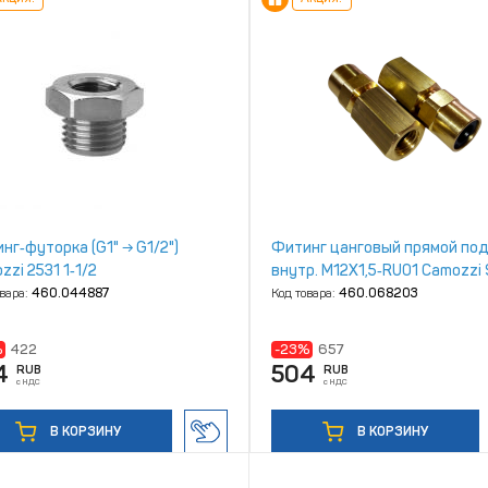
нг‑футорка (G1" → G1/2")
Фитинг цанговый прямой под
zzi 2531 1‑1/2
внутр. M12X1,5‑RU01 Camozzi
овара:
460.044887
Код товара:
460.068203
%
422
-23%
657
4
504
RUB
RUB
с НДС
с НДС
В КОРЗИНУ
В КОРЗИНУ