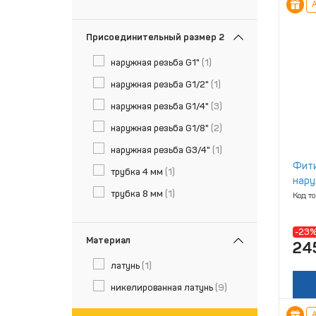
А
Присоединительный размер 2
наружная резьба G1"
(1)
наружная резьба G1/2"
(1)
наружная резьба G1/4"
(3)
наружная резьба G1/8"
(2)
наружная резьба G3/4"
(1)
Фити
трубка 4 мм
(1)
нару
трубка 8 мм
(1)
(лат
Код т
-23
Материал
24
латунь
(1)
никелированная латунь
(9)
А