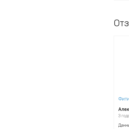
От
Фити
Алек
3 год
Данн