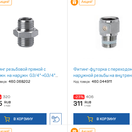
кция!
Акция!
нг резьбовой прямой с
Фитинг‑футорка с переходом
жн. на наружн. G3/4"→G3/4"
наружной резьбы на внутре
унь) Camozzi 2501 3/4
R1/2"→G1/2" (Ni+La) Camozzi 
овара:
460.068202
Код товара:
460.044911
1/2‑1/2
%
320
-23%
406
5
311
RUB
RUB
с НДС
с НДС
В КОРЗИНУ
В КОРЗИНУ
кция!
Акция!