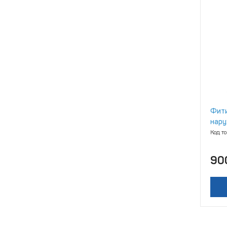
Фити
нару
(Cu/
Код т
90