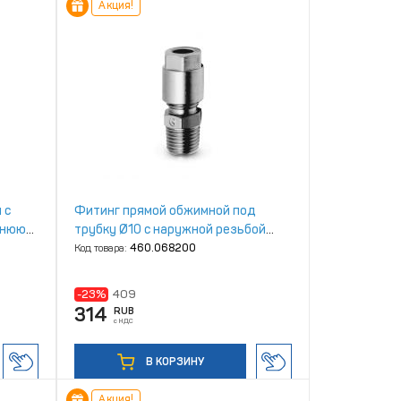
Акция!
 с
Фитинг прямой обжимной под
ннюю
трубку Ø10 с наружной резьбой
2520
R1/4" Camozzi 1050 10‑1/4
Код товара:
460.068200
-23%
409
314
RUB
с НДС
В КОРЗИНУ
Акция!