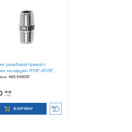
нг резьбовой прямой с
жн. на наружн. R1/8"→R1/8"
NiLa) Camozzi 2500 1/8
овара:
460.045057
0
RUB
с НДС
В КОРЗИНУ