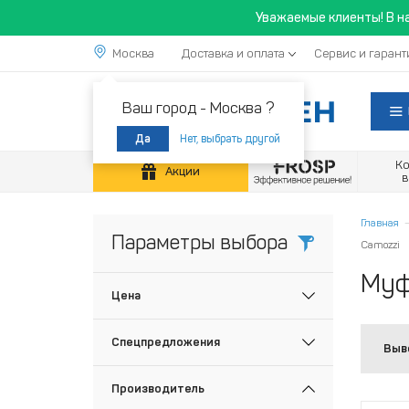
Уважаемые клиенты! В н
Москва
Доставка и оплата
Сервис и гарант
Ваш город -
Москва ?
Нет, выбрать другой
Да
К
Акции
Главная
Параметры выбора
Camozzi
Муф
Цена
Спецпредложения
Выв
Производитель