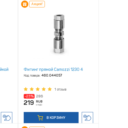
Акция!
айкой
Фитинг прямой Camozzi 1230 4
Код товара:
460.044057
1 отзыв
-23%
286
219
RUB
с НДС
В КОРЗИНУ