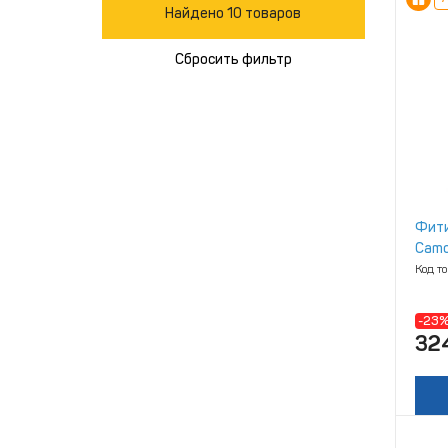
Найдено 10 товаров
Сбросить фильтр
Фити
Camo
Код т
-23
32