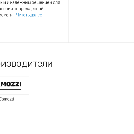
ным и надёжным решением для
инения повреждённой
омаги...
Читать далее
изводители
Camozzi