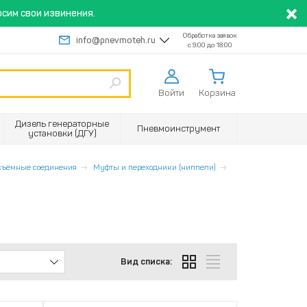
сим свои извинения.
Обработка заявок
info@pnevmoteh.ru
с 9:00 до 18:00
Войти
Корзина
Дизель генераторные
Пневмоинструмент
установки (ДГУ)
съёмные соединения
Муфты и переходники (ниппели)
Вид списка: