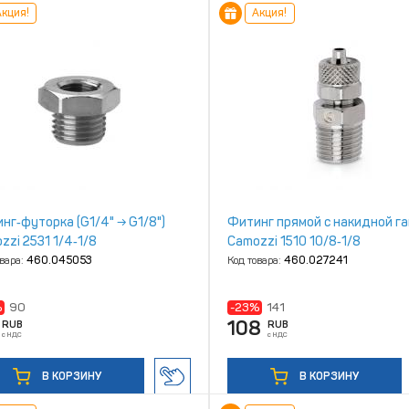
кция!
Акция!
нг‑футорка (G1/4" → G1/8")
Фитинг прямой с накидной г
zzi 2531 1/4‑1/8
Camozzi 1510 10/8‑1/8
овара:
460.045053
Код товара:
460.027241
%
90
-23%
141
108
RUB
RUB
с НДС
с НДС
В КОРЗИНУ
В КОРЗИНУ