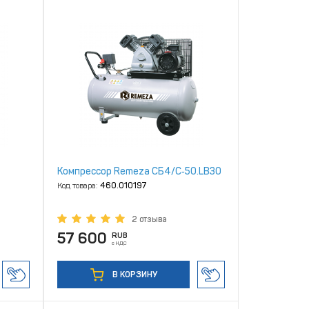
Компрессор Remeza СБ4/С‑50.LB30
Код товара:
460.010197
2 отзыва
57 600
RUB
с НДС
В КОРЗИНУ