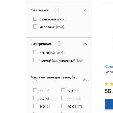
?
Тип смазки
безмасляный
(2)
масляный
(254)
?
Тип привода
ременной
(167)
прямой (коаксиальный)
(88)
Комп
Код т
Максимальное давление, бар
?
56
3.0
(4)
6.0
(4)
7.0
(5)
8.0
(94)
9.0
(3)
10.0
(117)