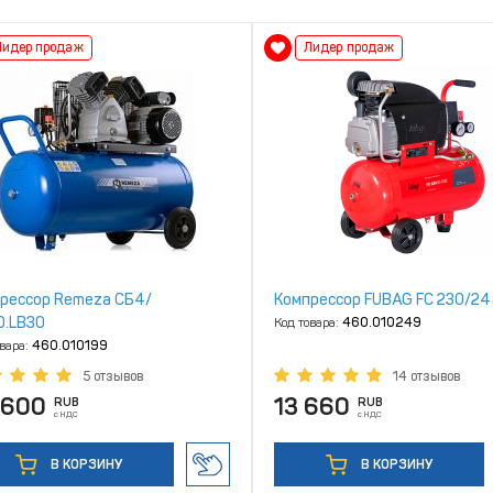
Лидер продаж
Лидер продаж
рессор Remeza СБ4/
Компрессор FUBAG FC 230/24
0.LB30
Код товара:
460.010249
овара:
460.010199
5 отзывов
14 отзывов
 600
13 660
RUB
RUB
с НДС
с НДС
В КОРЗИНУ
В КОРЗИНУ