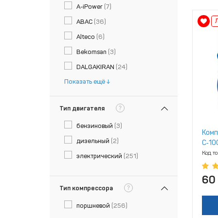
A-iPower
(7)
ABAC
(36)
Alteco
(6)
Bekomsan
(3)
DALGAKIRAN
(24)
Показать ещё
?
Тип двигателя
бензиновый
(3)
Комп
дизельный
(2)
С‑10
Код т
электрический
(251)
60
?
Тип компрессора
поршневой
(256)