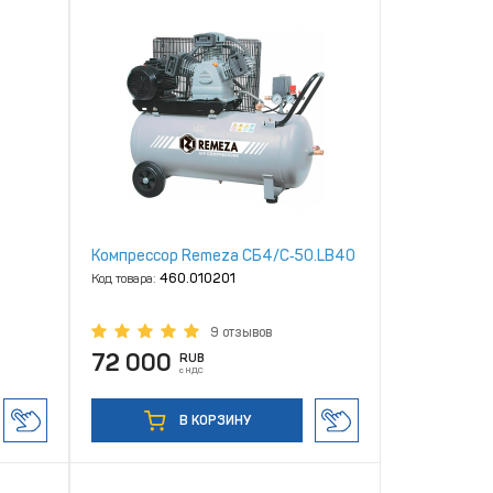
Компрессор Remeza СБ4/С‑50.LB40
Код товара:
460.010201
9 отзывов
72 000
RUB
с НДС
В КОРЗИНУ