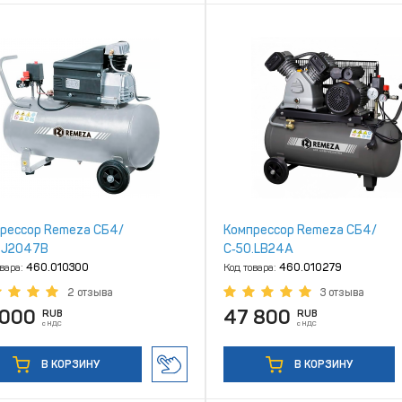
рессор Remeza СБ4/
Компрессор Remeza СБ4/
.J2047В
С‑50.LB24А
овара:
460.010300
Код товара:
460.010279
2 отзыва
3 отзыва
 000
47 800
RUB
RUB
с НДС
с НДС
В КОРЗИНУ
В КОРЗИНУ