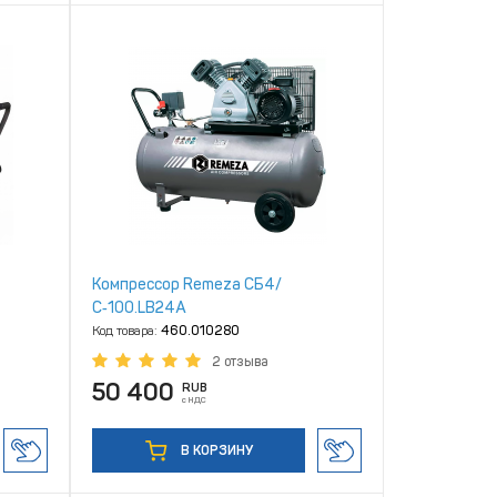
Компрессор Remeza СБ4/
С‑100.LB24A
Код товара:
460.010280
2 отзыва
50 400
RUB
с НДС
В КОРЗИНУ