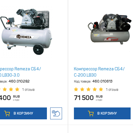
рессор Remeza СБ4/
Компрессор Remeza СБ4/
0.LB30‑3.0
С‑200.LB30
овара:
460.010282
Код товара:
460.010613
1 отзыв
1 отзыв
 400
71 500
RUB
RUB
с НДС
с НДС
В КОРЗИНУ
В КОРЗИНУ