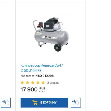
Компрессор Remeza СБ4/
С‑50.J1047В
Код товара:
460.010298
3 отзыва
17 900
RUB
с НДС
В КОРЗИНУ