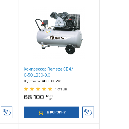
Компрессор Remeza СБ4/
С‑50.LB30‑3.0
Код товара:
460.010281
1 отзыв
68 100
RUB
с НДС
В КОРЗИНУ