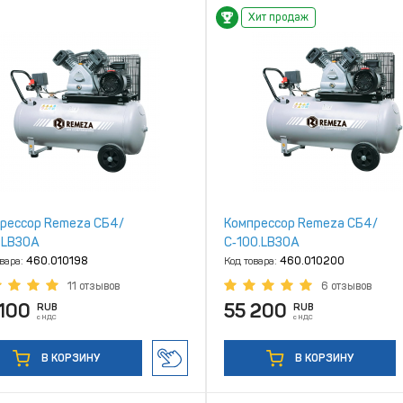
Хит продаж
рессор Remeza СБ4/
Компрессор Remeza СБ4/
.LB30A
С‑100.LB30A
овара:
460.010198
Код товара:
460.010200
11 отзывов
6 отзывов
100
55 200
RUB
RUB
с НДС
с НДС
В КОРЗИНУ
В КОРЗИНУ