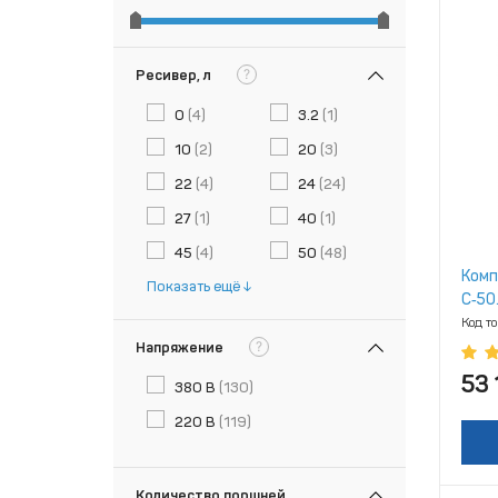
?
Ресивер, л
0
(4)
3.2
(1)
10
(2)
20
(3)
22
(4)
24
(24)
27
(1)
40
(1)
45
(4)
50
(48)
Комп
Показать ещё
С‑50
Код т
?
Напряжение
53 
380 В
(130)
220 В
(119)
Количество поршней