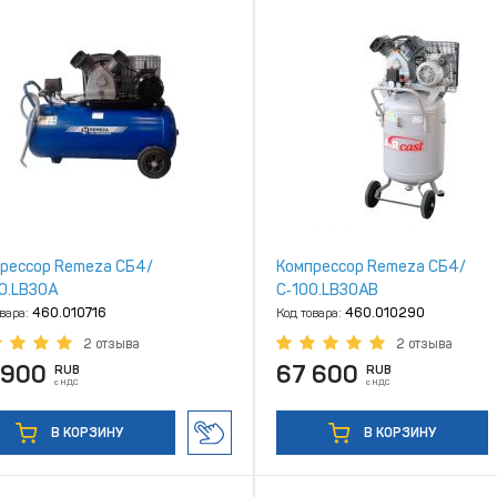
рессор Remeza СБ4/
Компрессор Remeza СБ4/
0.LB30A
С‑100.LB30АВ
овара:
460.010716
Код товара:
460.010290
2 отзыва
2 отзыва
 900
67 600
RUB
RUB
с НДС
с НДС
В КОРЗИНУ
В КОРЗИНУ