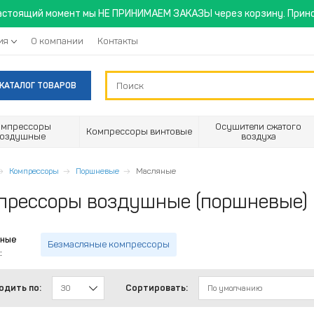
астоящий момент мы НЕ ПРИНИМАЕМ ЗАКАЗЫ через корзину. Прино
ия
О компании
Контакты
КАТАЛОГ ТОВАРОВ
омпрессоры
Осушители сжатого
Компрессоры винтовые
воздушные
воздуха
Компрессоры
Поршневые
Масляные
прессоры воздушные (поршневые)
ные
Безмасляные компрессоры
:
одить по:
Сортировать:
30
По умолчанию