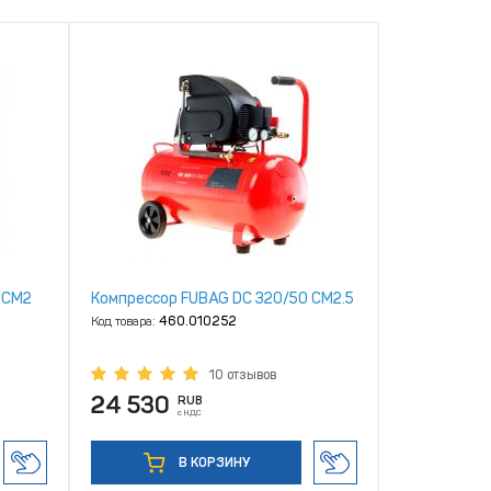
 CM2
Компрессор FUBAG DC 320/50 CM2.5
Код товара:
460.010252
10 отзывов
24 530
RUB
с НДС
В КОРЗИНУ