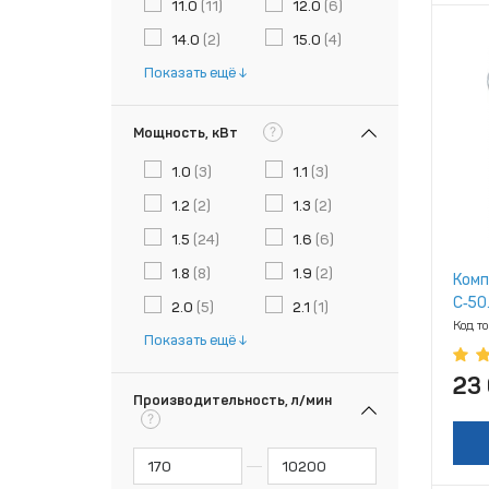
11.0
(11)
12.0
(6)
14.0
(2)
15.0
(4)
Показать ещё
?
Мощность, кВт
1.0
(3)
1.1
(3)
1.2
(2)
1.3
(2)
1.5
(24)
1.6
(6)
1.8
(8)
1.9
(2)
Комп
С‑50
2.0
(5)
2.1
(1)
Код т
Показать ещё
23
Производительность, л/мин
?