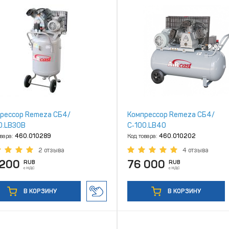
рессор Remeza СБ4/
Компрессор Remeza СБ4/
0.LB30В
С‑100.LB40
овара:
460.010289
Код товара:
460.010202
2 отзыва
4 отзыва
 200
76 000
RUB
RUB
с НДС
с НДС
В КОРЗИНУ
В КОРЗИНУ