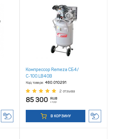
Компрессор Remeza СБ4/
С‑100.LB40В
Код товара:
460.010291
2 отзыва
85 300
RUB
с НДС
В КОРЗИНУ