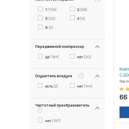
1
(134)
2
(88)
3
(25)
4
(4)
6
(2)
Передвижной компрессор
да
(184)
нет
(20)
Комп
С‑20
?
Осушитель воздуха
Код т
есть
(2)
нет
(144)
66
Частотный преобразователь
?
нет
(197)