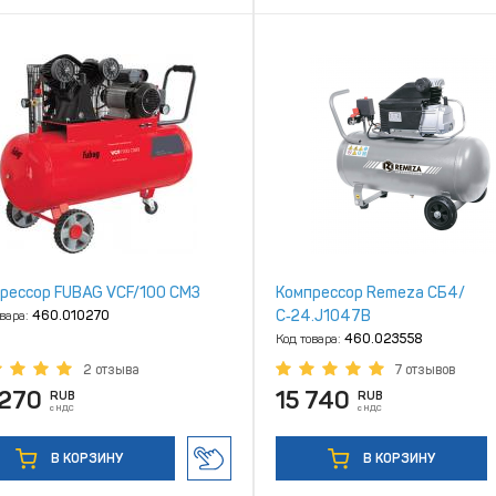
рессор FUBAG VCF/100 СM3
Компрессор Remeza СБ4/
С‑24.J1047B
овара:
460.010270
Код товара:
460.023558
2 отзыва
7 отзывов
 270
15 740
RUB
RUB
с НДС
с НДС
В КОРЗИНУ
В КОРЗИНУ