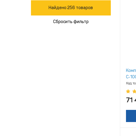
Найдено 256 товаров
Сбросить фильтр
Комп
С‑10
Код т
71