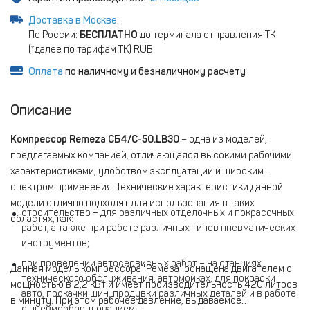
Доставка в Москве
:
По России:
БЕСПЛАТНО
до терминала отправления ТК
(*далее по тарифам ТК) RUB
Оплата
по наличному и безналичному расчету
Описание
Компрессор Remeza СБ4/С-50.LB30
– одна из моделей,
предлагаемых компанией, отличающаяся высокими рабочими
характеристиками, удобством эксплуатации и широким
спектром применения. Технические характеристики данной
модели отлично подходят для использования в таких
строительство – для различных отделочных и покрасочных
областях, как:
работ, а также при работе различных типов пневматических
инструментов;
при проведении автосервисных работ – на станциях
Данная модель компрессора "Ремеза" оснащена двигателем с
технического обслуживания, автомойках, для покраски
мощностью в 2,2 кВт и имеет производительность 420 литров
авто, прокачки шин, продувки различных деталей и в работе
в минуту. При этом рабочее давление, выдаваемое
с пневмооборудованием;